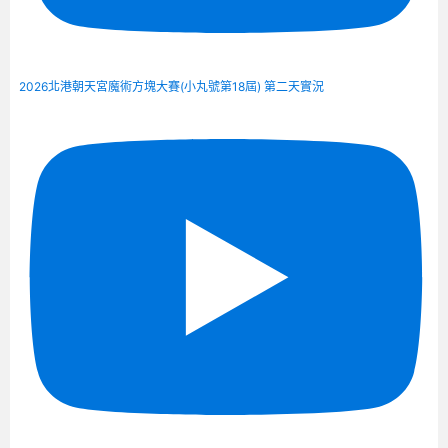
2026北港朝天宮魔術方塊大賽(小丸號第18屆) 第二天實況