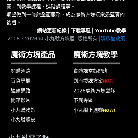
賽，到教學課程，進階課程等。
期望做到一條龍全面服務，成為魔術方塊玩家最堅實的
後盾。
網站更新紀錄
|
下載專區
|
YouTube教學
2008 - 2026 © 小丸號方塊屋 版權所有 |
隱私權政策
魔術方塊產品
魔術方塊教學
網購通路
實體課常態開班
百貨專櫃
到府授課方案
HOT!
連鎖通路
2026魔術方塊營隊
開箱影片
下載專區
小丸購物站
小丸線上週賽
HOT!!
小丸號蝦皮
小丸號電子報