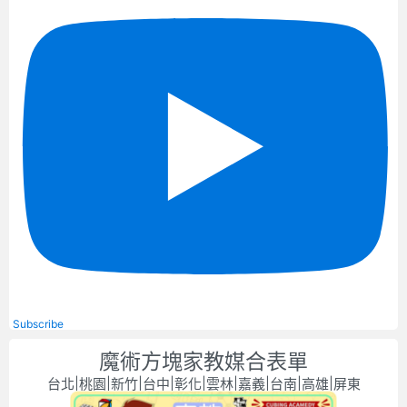
Subscribe
魔術方塊家教媒合表單
台北|桃園|新竹|台中|彰化|雲林|嘉義|台南|高雄|屏東