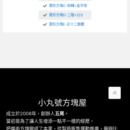
異形方塊C-斜轉+金字塔
異形方塊D-二階+223
異形方塊E-正十二面體
小丸號方塊屋
成立於2008年，創辦人
五尾
。
當初是為了讓人生增添一點不一樣的經歷，
把魔術方塊變成了本業，從製造販售運動推廣，舉辦比