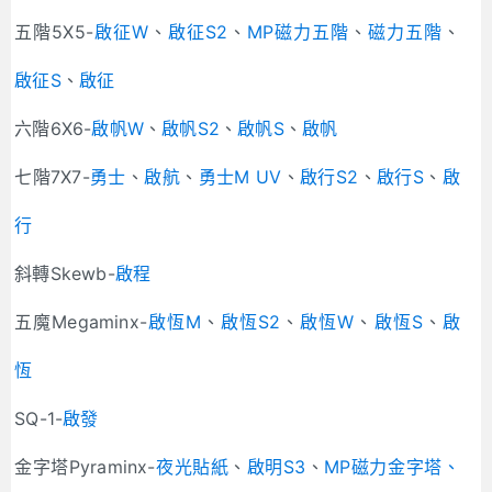
五階5X5-
啟征W
、
啟
征S2
、
MP磁力五階
、
磁力五階
、
啟征S
、
啟征
六階6X6-
啟帆W
、
啟帆S2
、
啟帆S
、
啟帆
七階7X7-
勇士
、
啟航
、
勇士M UV
、
啟行S2
、
啟行S
、
啟
行
斜轉Skewb-
啟程
五魔Megaminx-
啟恆M
、
啟恆S2
、
啟恆W
、
啟恆S
、
啟
恆
SQ-1-
啟發
金字塔Pyraminx-
夜光貼紙
、
啟明S3
、
MP磁力金字塔、