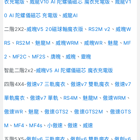
衣充電版
、
威龍V10 AI 陀螺儀磁芯 魔衣充電版
、
威龍V1
0 AI 陀螺儀磁芯 充電版
、
威龍AI
二階2X2-
威魄V5 20磁球軸魔衣版
、
RS2M v2
、
威魄W
RS
、
RS2M
、
魅龍M
、
威魄WRM
、
威魄WR
、
魅龍
、
MF
2
、
MF2C
、
MF2S
、
唐魄
、
威魄
、
靈魄
智能二階2x2-
威魄V5 AI 陀螺儀磁芯 魔衣充電版
四階4X4-
傲速v7 三軌魔衣
、
傲速v7 雙軌魔衣
、
傲速v7
單軌魔衣
、
傲速v7 單軌
、
RS4M
、
魅龍M
、
傲速WRM
、
傲速WR
、
魅龍
、
傲速GTS2
、
傲速GTS2M
、
傲速GTS
M
、
MF4
、
MF4s
、
小傲速
、
傲速
、
威速
五階5X5-
傲創v6 三軌魔衣
、
傲創v6 雙軌魔衣
、
傲創v6