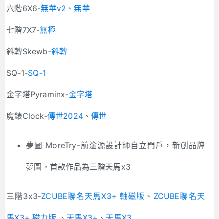
六階6X6-
無華v2
、
無華
七階7X7-
無極
斜轉Skewb-
斜轉
SQ-1-
SQ-1
金字塔Pyraminx-
金字塔
魔錶Clock-
傳世2024
、
傳世
夢圖 MoreTry-前淦源設計師自立門戶，新創品牌
夢圖，首款作品為三階天馬x3
三階3x3-
ZCUBE聯名天馬X3+ 軸磁版
、
ZCUBE聯名天
馬X3+ 磁力版
、
天馬X3+
、
天馬X3