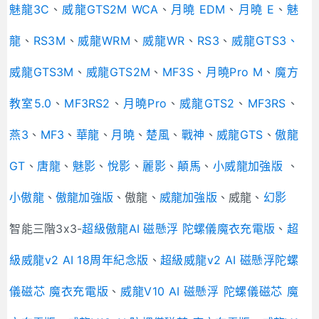
魅龍3C
、
威龍GTS2M WCA
、
月曉 EDM
、
月曉 E
、
魅
龍
、
RS3M
、
威龍WRM
、
威龍WR
、
RS3
、
威龍GTS3
、
威龍GTS3M
、
威龍GTS2M
、
MF3S
、
月曉Pro M
、
魔方
教室5.0
、
MF3RS2
、
月曉Pro
、
威龍GTS2
、
MF3RS
、
燕3
、
MF3
、
華龍
、
月曉
、
楚風
、
戰神
、
威龍GTS
、
傲龍
GT
、
唐龍
、
魅影
、
悅影
、
麗影
、
顛馬
、
小威龍加強版
、
小傲龍
、
傲龍加強版
、傲龍、
威龍加強版
、威龍、
幻影
智能三階3x3-
超級傲龍AI 磁懸浮 陀螺儀魔衣充電版
、
超
級威龍v2 AI 18周年紀念版
、
超級威龍v2 AI 磁懸浮陀螺
儀磁芯 魔衣充電版
、
威龍V10 AI 磁懸浮 陀螺儀磁芯 魔