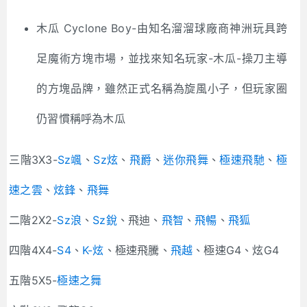
木瓜 Cyclone Boy-由知名溜溜球廠商神洲玩具跨
足魔術方塊市場，並找來知名玩家-木瓜-操刀主導
的方塊品牌，雖然正式名稱為旋風小子，但玩家圈
仍習慣稱呼為木瓜
三階3X3-
Sz颯
、
Sz炫
、
飛爵
、
迷你飛舞
、
極速飛馳
、
極
速之雲
、
炫鋒
、
飛舞
二階2X2-
Sz浪
、
Sz銳
、飛迪、
飛智
、
飛暢
、
飛狐
四階4X4-
S4
、
K-炫
、極速飛騰、
飛越
、極速G4、炫G4
五階5X5-
極速之舞