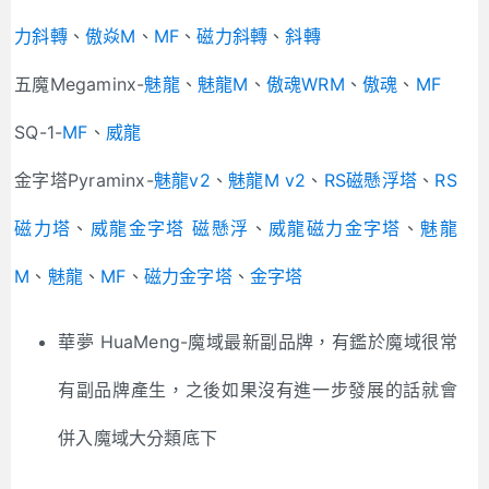
力斜轉
、
傲焱M
、
MF
、
磁力斜轉
、
斜轉
五魔Megaminx-
魅龍
、
魅龍M
、
傲魂WRM
、
傲魂
、
MF
SQ-1-
MF
、
威龍
金字塔Pyraminx-
魅龍v2
、
魅龍M v2
、
RS磁懸浮塔
、
RS
磁力塔
、
威龍金字塔 磁懸浮
、
威龍磁力金字塔
、
魅龍
M
、
魅龍
、
MF
、
磁力金字塔
、
金字塔
華夢 HuaMeng-魔域最新副品牌，有鑑於魔域很常
有副品牌產生，之後如果沒有進一步發展的話就會
併入魔域大分類底下