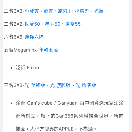
三階3X3-
小截雲
、
截雲
、
霜刃II
、
小霜刃
、
光穎
二階2X2-
世雙50
、
星羽50
、
世雙55
六階6X6-
迷你六階
五魔Megaminx-
年輪五魔
泛新 Faxin
三階3X3-
光 至臻版
、
光 旗艦版
、
光 標準版
淦源 Gan's cube / Ganyuan-由中國資深玩家江淦
源所創立，旗下的Gan356系列橫掃全世界，所向
披靡，人稱方塊界的APPLE，不為過。