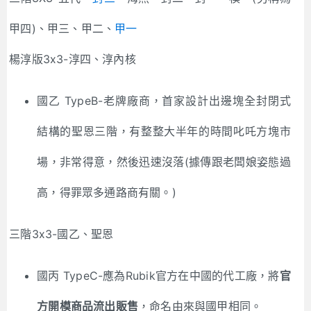
甲四)、甲三、甲二、
甲一
楊淳版3x3-淳四、淳內核
國乙 TypeB-老牌廠商，首家設計出邊塊全封閉式
結構的聖恩三階，有整整大半年的時間叱吒方塊市
場，非常得意，然後迅速沒落(據傳跟老闆娘姿態過
高，得罪眾多通路商有關。)
三階3x3-國乙、聖恩
國丙 TypeC-應為Rubik官方在中國的代工廠，將
官
方開模商品流出販售
，命名由來與國甲相同。