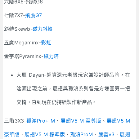
六階6X6-飛龍G6
七階7X7-
飛鷹G7
斜轉Skewb-
磁力斜轉
五魔Megaminx-
彩虹
金字塔Pyraminx-
磁力塔
大雁 Dayan-超資深元老級玩家兼設計師品牌，在
淦源出現之前，展翅與孤鴻系列曾是方塊圈第一把
交椅，直到現在仍持續製作新產品。
三階3X3-
孤鴻Pro+ M
、
展翅V5 M 至尊版
、
展翅V5 M
豪華版
、
展翅V5 M 標準版
、
孤鴻ProM
、
騰雲v3
、
展翅