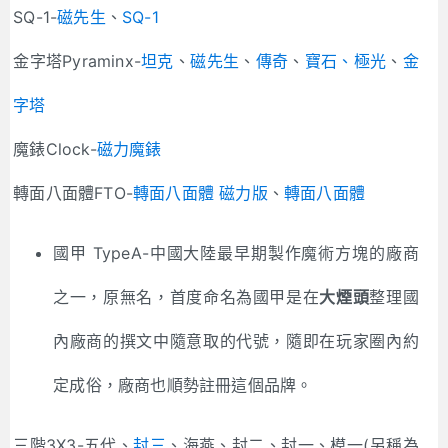
SQ-1-
磁先生
、
SQ-1
金字塔Pyraminx-
坦克
、
磁先生
、
傳奇
、
寶石
、極光
、
金
字塔
魔錶Clock-
磁力魔錶
轉面八面體FTO-
轉面八面體 磁力版
、
轉面八面體
國甲 TypeA-中國大陸最早期製作魔術方塊的廠商
之一，原無名，首度命名為國甲是在
大煙頭
整理國
內廠商的撰文中隨意取的代號，隨即在玩家圈內約
定成俗，廠商也順勢註冊這個品牌。
三階3X3-五代、
封三
、海燕、封二、封一、模一(另稱為