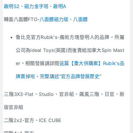
啟明S2
、
磁力金字塔
、
啟明A
轉面八面體FTO-
八面體磁力版
、
八面體
魯比克官方Rubik's-魔術方塊發明人的品牌，所屬
公司為Ideal Toys(英國)而後賣給加拿大Spin Mast
er，相關發展請詳閱
這篇【重大併購案】Rubik's品
牌賣掉啦，完整講述"官方品牌發展歷史
"
三階3X3-Flat、Studio、官非組、飆風三階、日官、新
版官非組
二階2x2-官方、ICE CUBE