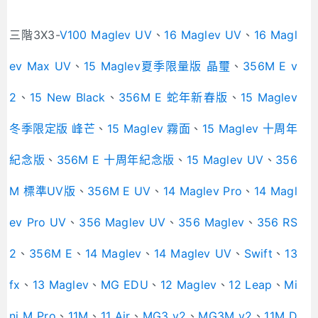
三階3X3-
V100 Maglev UV
、
16 Maglev UV
、
16 Magl
ev Max UV
、
15 Maglev夏季限量版 晶璽
、
356M E v
2
、
15 New Black
、
356M E 蛇年新春版
、
15 Maglev
冬季限定版 峰芒
、
15 Maglev 霧面
、
15 Maglev 十周年
紀念版
、
356M E 十周年紀念版
、
15 Maglev UV
、
356
M 標準UV版
、
356M E UV
、
14 Maglev Pro
、
14 Magl
ev Pro UV
、
356 Maglev UV
、
356 Maglev
、
356 RS
2
、
356M E
、
14 Maglev
、
14 Maglev UV
、
Swift
、
13
fx
、
13 Maglev
、
MG EDU
、
12 Maglev
、
12 Leap
、
Mi
ni M Pro
、
11M
、
11 Air
、
MG3 v2
、
MG3M v2
、
11M D