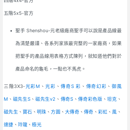
四階4x4-官方
五階5x5-官方
聖手 Shenshou-元老級廠商聖手可以說是產品線最
為清楚嚴謹、各系列家族最完整的一家廠商，如果
把聖手的產品線用表格方式陳列，就知道他們對於
產品命名的龜毛，一點也不馬虎。
三階3X3-
光彩M
、
光彩
、
傳奇S 彩
、
傳奇幻彩
、
御風
M
、
磁先生S
、
磁先生v2
、
傳奇S
、
傳奇彩色版
、
坦克
、
磁先生
、
寶石
、
明珠
、
方圓
、
大傳奇
、
傳奇
、
彩虹
、
風
、
速捷
、
玲瓏
、
極光