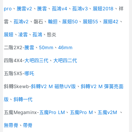
pro
、
騰雲v2
、
騰雲
、
孤鴻v4
、
孤鴻v3
、
展翅2018
、祥
雲、
孤鴻v2
、磐石、
輪迴
、
展翅50
、
展翅55
、
展翅42
、
展翅
、
凌雲
、
孤鴻
、態炎
二階2X2-
騰雲
、
50mm
、
46mm
四階4X4-
大吧四三代
、
大吧四二代
五階5X5-
哪吒
斜轉Skewb-
斜轉V2 M 磁懸UV版
、
斜轉V2 M 彈簧亮面
版
、
斜轉一代
五魔Megaminx-
五魔Pro LM
、
五魔Pro M
、
五魔v2M
、
無帶脊
、
帶脊