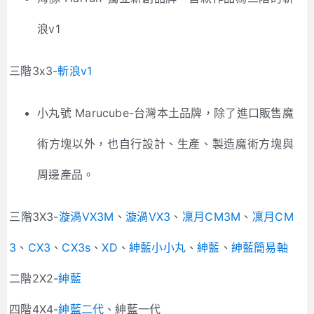
浪v1
三階3x3-
斬浪v1
小丸號 Marucube-台灣本土品牌，除了進口販售魔
術方塊以外，也自行設計、生產、製造魔術方塊與
周邊產品。
三階3X3-
漩渦VX3M
、
漩渦VX3
、
凜月CM3M
、
凜月CM
3
、
CX3
、
CX3s
、
XD
、
紳藍小小丸
、
紳藍
、
紳藍簡易軸
二階2X2-
紳藍
四階4X4-
紳藍二代
、紳藍一代