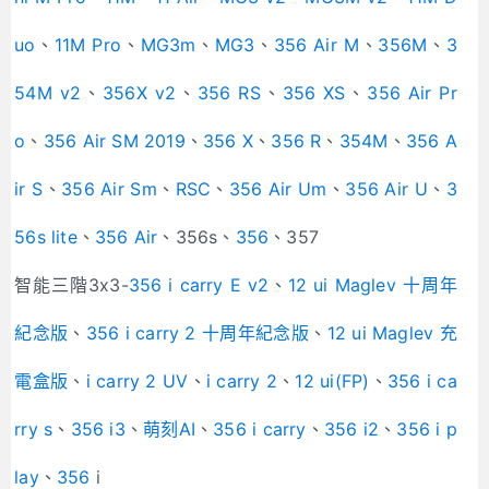
uo
、
11M Pro
、
MG3m
、
MG3
、
356 Air M
、
356M
、
3
54M v2
、
356X v2
、
356 RS
、
356 XS
、
356 Air Pr
o
、
356 Air SM 2019
、
356 X
、
356 R
、
354M
、
356 A
ir S
、
356 Air Sm
、
RSC
、
356 Air Um
、
356 Air U
、
3
56s lite
、
356 Air
、356s、
356
、357
智能三階3x3-
356 i carry E v2
、
12 ui Maglev 十周年
紀念版
、
356 i carry 2 十周年紀念版
、
12 ui Maglev 充
電盒版
、
i carry 2 UV
、
i carry 2
、
12 ui(FP)
、
356 i ca
rry s
、
356 i3
、
萌刻AI
、
356 i carry
、
356 i2
、
356 i p
lay
、
356
i