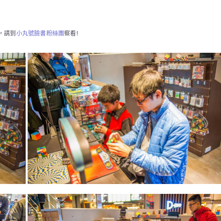
，請到
小丸號臉書粉絲團
察看!