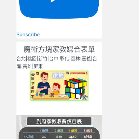
Subscribe
魔術方塊家教媒合表單
台北|桃園|新竹|台中|彰化|雲林|嘉義|台
南|高雄|屏東