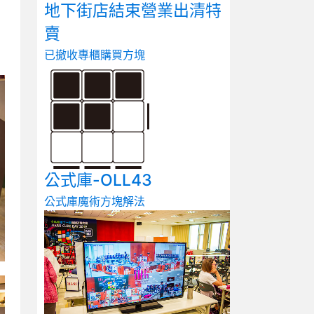
地下街店結束營業出清特
賣
已撤收專櫃
購買方塊
公式庫-OLL43
公式庫
魔術方塊解法