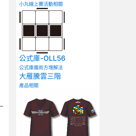
小丸線上賽
活動相關
公式庫-OLL56
公式庫
魔術方塊解法
大雁騰雲三階
產品相關