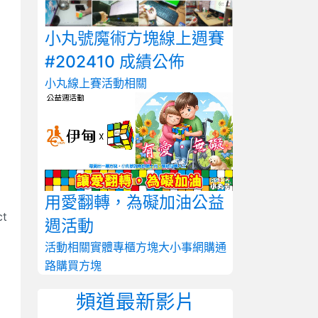
小丸號魔術方塊線上週賽
#202410 成績公佈
小丸線上賽
活動相關
用愛翻轉，為礙加油公益
t
週活動
活動相關
實體專櫃
方塊大小事
網購通
路
購買方塊
頻道最新影片