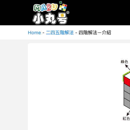
Home
-
二四五階解法
-
四階解法－介紹