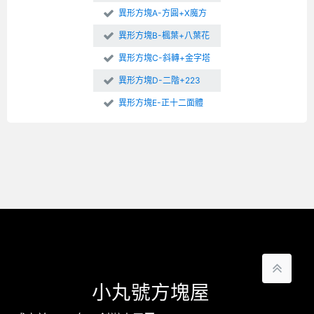
異形方塊A-方圓+X魔方
異形方塊B-楓葉+八葉花
異形方塊C-斜轉+金字塔
異形方塊D-二階+223
異形方塊E-正十二面體
小丸號方塊屋