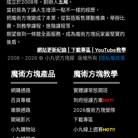
成立於2008年，創辦人
五尾
。
當初是為了讓人生增添一點不一樣的經歷，
把魔術方塊變成了本業，從製造販售運動推廣，舉辦比
賽，到教學課程，進階課程等。
期望做到一條龍全面服務，成為魔術方塊玩家最堅實的
後盾。
網站更新紀錄
|
下載專區
|
YouTube教學
2008 - 2026 © 小丸號方塊屋 版權所有 |
隱私權政策
魔術方塊產品
魔術方塊教學
網購通路
實體課常態開班
百貨專櫃
到府授課方案
HOT!
連鎖通路
2026魔術方塊營隊
開箱影片
下載專區
小丸購物站
小丸線上週賽
HOT!!