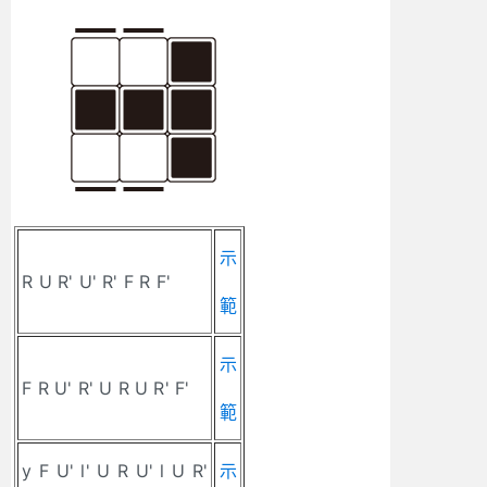
示
R U R' U' R' F R F'
範
示
F R U' R' U R U R' F'
範
y F U' l' U R U' l U R'
示