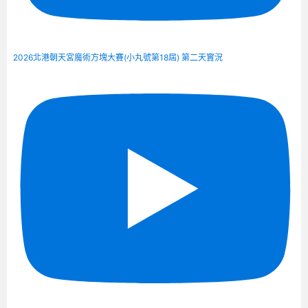
2026北港朝天宮魔術方塊大賽(小丸號第18屆) 第二天實況