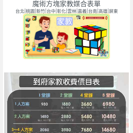
魔術方塊家教媒合表單
台北|桃園|新竹|台中|彰化|雲林|嘉義|台南|高雄|屏東