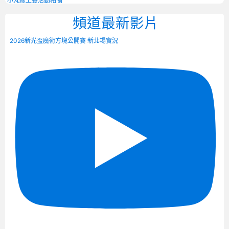
小丸線上賽
活動相關
頻道最新影片
2026新光盃魔術方塊公開賽 新北場實況