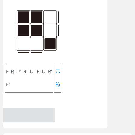
F R U' R' U' R U R'
示
F'
範