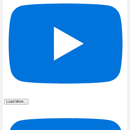
Load More...