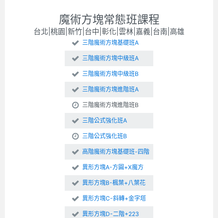
魔術方塊常態班課程
台北|桃園|新竹|台中|彰化|雲林|嘉義|台南|高雄
三階魔術方塊基礎班A
三階魔術方塊中級班A
三階魔術方塊中級班B
三階魔術方塊進階班A
三階魔術方塊進階班B
三階公式強化班A
三階公式強化班B
高階魔術方塊基礎班-四階
異形方塊A-方圓+X魔方
異形方塊B-楓葉+八葉花
異形方塊C-斜轉+金字塔
異形方塊D-二階+223