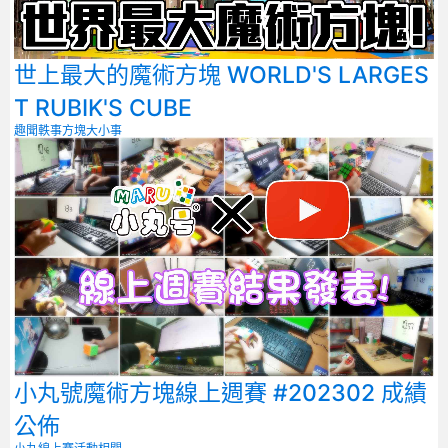
世上最大的魔術方塊 WORLD'S LARGES
T RUBIK'S CUBE
趣聞軼事
方塊大小事
小丸號魔術方塊線上週賽 #202302 成績
公佈