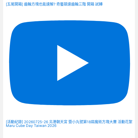
[五尾開箱] 齒輪方塊也能速解? 奇藝競速齒輪三階 開箱 試轉
[活動紀錄] 20260725-26 北港朝天宮 暨小丸號第18屆魔術方塊大賽 活動花絮
Maru Cube Day Taiwan 2026