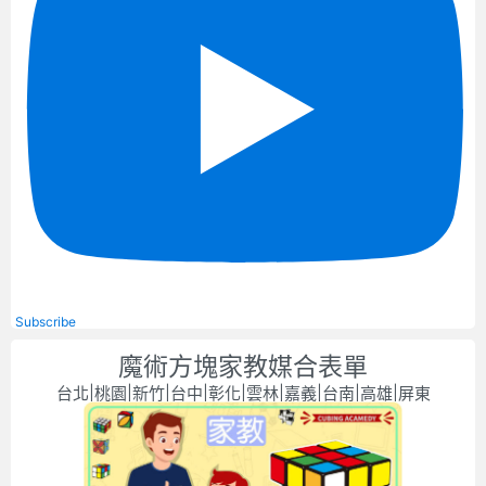
Subscribe
魔術方塊家教媒合表單
台北|桃園|新竹|台中|彰化|雲林|嘉義|台南|高雄|屏東