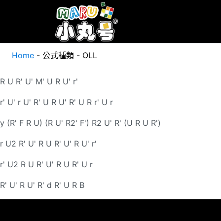
Home
-
公式種類
-
OLL
R U R' U' M' U R U' r'
r' U' r U' R' U R U' R' U R r' U r
y (R' F R U) (R U' R2' F') R2 U' R' (U R U R')
r U2 R' U' R U R' U' R U' r'
r' U2 R U R' U' R U R' U r
R' U' R U' R' d R' U R B