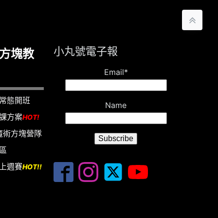
小丸號電子報
方塊教
Email*
常態開班
Name
課方案
HOT!
6魔術方塊營隊
區
上週賽
HOT!!