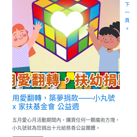
下
一
頁
»
用愛翻轉，築夢捐款——小丸號
x 家扶基金會 公益週
五月愛心月活動期間內，購買任何一顆魔術方塊，
小丸號就為您捐出十元給慈善公益團體。