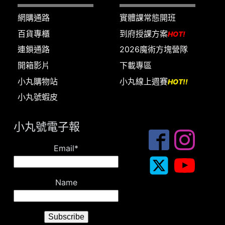
網購通路
實體課常態開班
百貨專櫃
到府授課方案
HOT!
連鎖通路
2026魔術方塊營隊
開箱影片
下載專區
小丸購物站
小丸線上週賽
HOT!!
小丸號蝦皮
小丸號電子報
Email*
Name