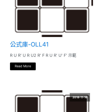
公式庫-OLL41
R U R' U R U2 R' F R U R' U' F' 示範
Read More
2018-11-16