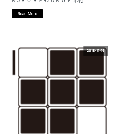
R U R' U' R' F R2 U R' U' F' 示範
Read More
2018-11-16