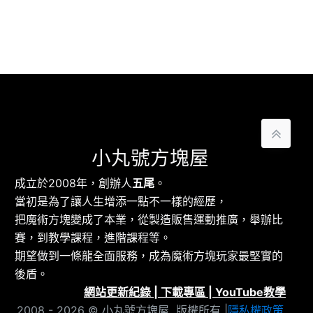
小丸號方塊屋
成立於2008年，創辦人
五尾
。
當初是為了讓人生增添一點不一樣的經歷，
把魔術方塊變成了本業，從製造販售運動推廣，舉辦比
賽，到教學課程，進階課程等。
期望做到一條龍全面服務，成為魔術方塊玩家最堅實的
後盾。
網站更新紀錄
|
下載專區
|
YouTube教學
2008 - 2026 © 小丸號方塊屋 版權所有 |
隱私權政策