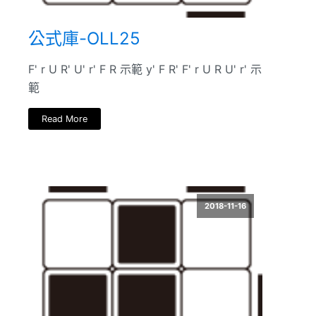
公式庫-OLL25
F' r U R' U' r' F R 示範 y' F R' F' r U R U' r' 示
範
Read More
2018-11-16