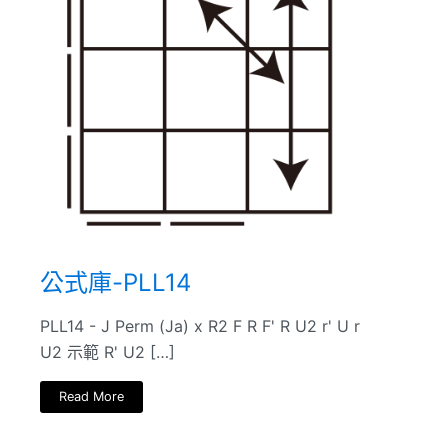
公式庫-PLL14
PLL14 - J Perm (Ja) x R2 F R F' R U2 r' U r
U2 示範 R' U2 […]
Read More