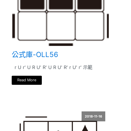
公式庫-OLL56
r U r' U R U' R' U R U' R' r U' r' 示範
Read More
2018-11-16