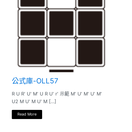
公式庫-OLL57
R U R' U' M' U R U' r' 示範 M' U' M' U' M'
U2 M U' M U' M […]
Read More