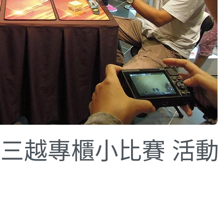
新光三越專櫃小比賽 活