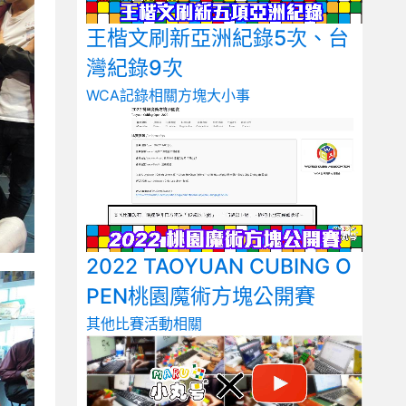
王楷文刷新亞洲紀錄5次、台
灣紀錄9次
WCA記錄相關
方塊大小事
2022 TAOYUAN CUBING O
PEN桃園魔術方塊公開賽
其他比賽
活動相關