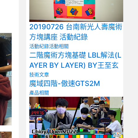
20190726 台南新光人壽魔術
方塊講座 活動紀錄
活動紀錄
活動相關
二階魔術方塊基礎 LBL解法(L
AYER BY LAYER) BY王至玄
技術文章
魔域四階-傲速GTS2M
產品相關