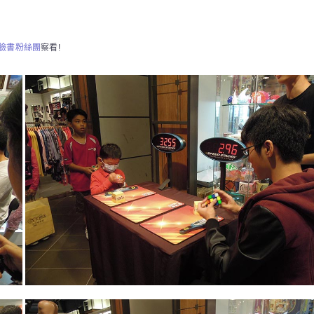
臉書粉絲團
察看!