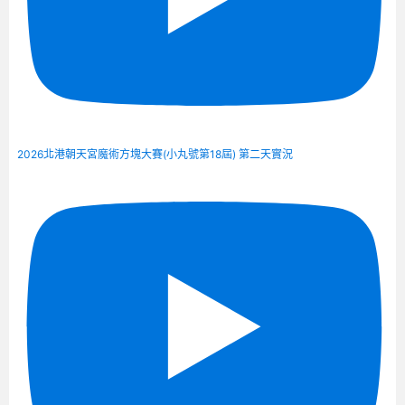
2026北港朝天宮魔術方塊大賽(小丸號第18屆) 第二天實況