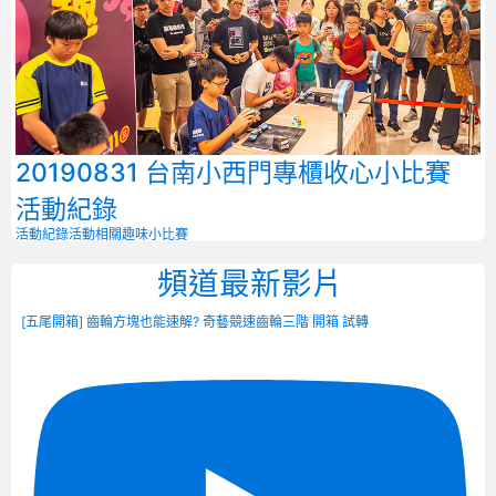
20190831 台南小西門專櫃收心小比賽
活動紀錄
活動紀錄
活動相關
趣味小比賽
頻道最新影片
[五尾開箱] 齒輪方塊也能速解? 奇藝競速齒輪三階 開箱 試轉