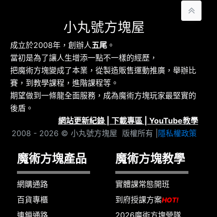
小丸號方塊屋
成立於2008年，創辦人
五尾
。
當初是為了讓人生增添一點不一樣的經歷，
把魔術方塊變成了本業，從製造販售運動推廣，舉辦比
賽，到教學課程，進階課程等。
期望做到一條龍全面服務，成為魔術方塊玩家最堅實的
後盾。
網站更新紀錄
|
下載專區
|
YouTube教學
2008 - 2026 © 小丸號方塊屋 版權所有 |
隱私權政策
魔術方塊產品
魔術方塊教學
網購通路
實體課常態開班
百貨專櫃
到府授課方案
HOT!
連鎖通路
2026魔術方塊營隊