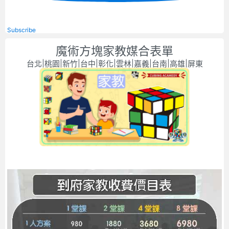
Subscribe
魔術方塊家教媒合表單
台北|桃園|新竹|台中|彰化|雲林|嘉義|台南|高雄|屏東