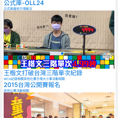
公式庫-OLL24
公式庫
魔術方塊解法
王楷文打破台灣三階單次紀錄
WCA記錄相關
其他比賽
方塊大小事
活動相關
2015台灣公開賽報名
其他比賽
活動相關