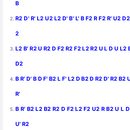
B
R2 D' R' L2 U2 L2 D' B' L' B F2 R F2 R' U2 D
2
L2 B' R2 U R2 D F2 R2 F2 L2 R2 U L D U L2 B
D2
B R' D' B D F' B2 L F' L2 D B2 D R2 D' R2 B2
R'
B R' B2 L2 B2 R2 D F2 L2 F2 U2 R B2 U L D
U' R2