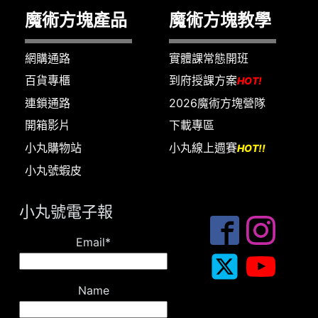
魔術方塊產品
魔術方塊教學
網購通路
實體課常態開班
百貨專櫃
到府授課方案
HOT!
連鎖通路
2026魔術方塊營隊
開箱影片
下載專區
小丸購物站
小丸線上週賽
HOT!!
小丸號蝦皮
小丸號電子報
Email*
Name