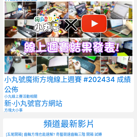
小丸號魔術方塊線上週賽 #202434 成績
公佈
小丸線上賽
活動相關
新‧小丸號官方網站
方塊大小事
頻道最新影片
[五尾開箱] 齒輪方塊也能速解? 奇藝競速齒輪三階 開箱 試轉