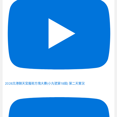
2026北港朝天宮魔術方塊大賽(小丸號第18屆) 第二天實況