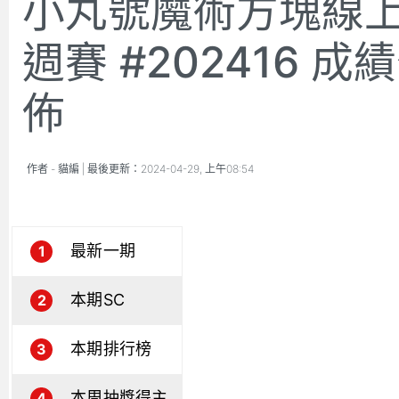
小丸號魔術方塊線
週賽 #202416 成
佈
作者 -
貓編
| 最後更新：
2024-04-29, 上午08:54
最新一期
1
本期SC
2
本期排行榜
3
本周抽獎得主
4