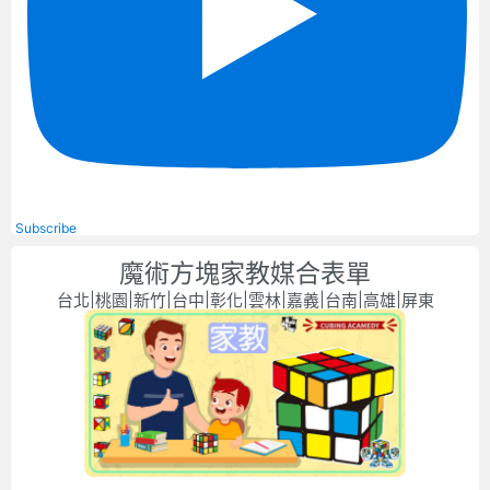
Subscribe
魔術方塊家教媒合表單
台北|桃園|新竹|台中|彰化|雲林|嘉義|台南|高雄|屏東