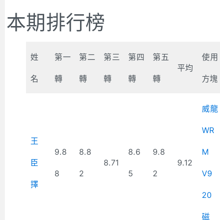
本期排行榜
姓
第一
第二
第三
第四
第五
使用
平均
名
轉
轉
轉
轉
轉
方塊
威龍
WR
王
9.8
8.8
8.6
9.8
M
臣
8.71
9.12
8
2
5
2
V9
擇
20
磁