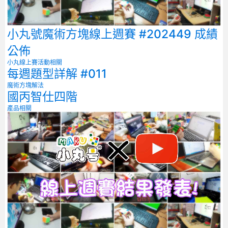
小丸號魔術方塊線上週賽 #202449 成績
公佈
小丸線上賽
活動相關
每週題型詳解 #011
魔術方塊解法
國丙智仕四階
產品相關