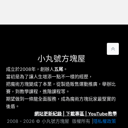
小丸號方塊屋
成立於2008年，創辦人
五尾
。
當初是為了讓人生增添一點不一樣的經歷，
把魔術方塊變成了本業，從製造販售運動推廣，舉辦比
賽，到教學課程，進階課程等。
期望做到一條龍全面服務，成為魔術方塊玩家最堅實的
後盾。
網站更新紀錄
|
下載專區
|
YouTube教學
2008 - 2026 © 小丸號方塊屋 版權所有 |
隱私權政策