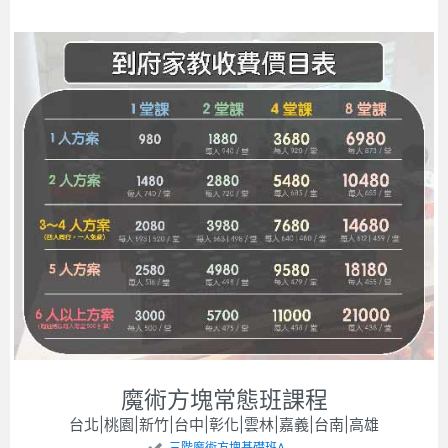
魔術方塊常態班課程
台北|桃園|新竹|台中|彰化|雲林|嘉義|台南|高雄
三階魔術方塊基礎班A