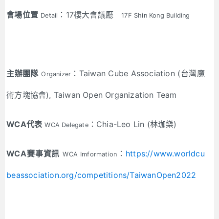
會場位置
：17樓大會議廳
Detail
17F Shin Kong Building
主辦團隊
：Taiwan Cube Association (台灣魔
Organizer
術方塊協會), Taiwan Open Organization Team
WCA代表
：Chia-Leo Lin (林珈樂)
WCA Delegate
WCA賽事資訊
：
https://www.worldcu
WCA Imformation
beassociation.org/competitions/TaiwanOpen2022