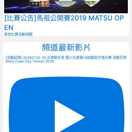
[比賽公告]馬祖公開賽2019 MATSU OP
EN
其他比賽
活動相關
頻道最新影片
[活動紀錄] 20260725-26 北港朝天宮 暨小丸號第18屆魔術方塊大賽 活動花絮
Maru Cube Day Taiwan 2026