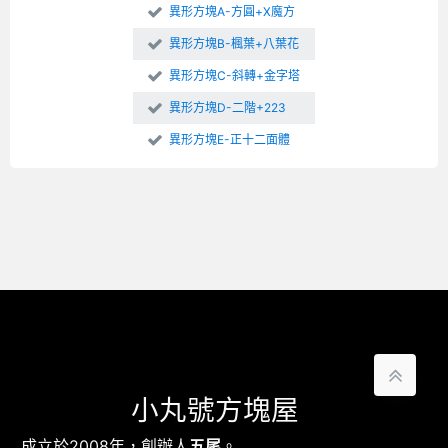
異形方塊A-方圓+X魔方
異形方塊B-楓葉+八葉花
異形方塊C-斜轉+金字塔
異形方塊D-二階+223
異形方塊E-正十二面體
小丸號方塊屋
成立於2008年，創辦人
五尾
。