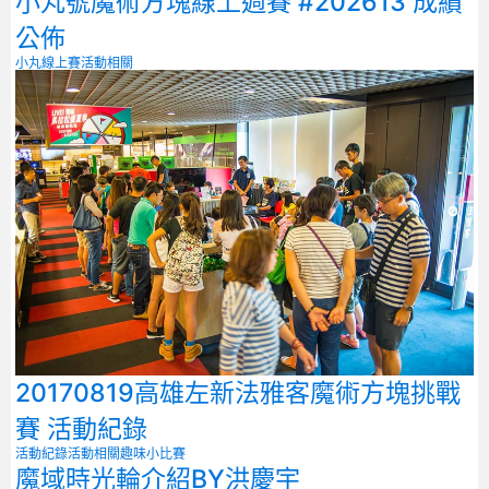
小丸號魔術方塊線上週賽 #202613 成績
公佈
小丸線上賽
活動相關
20170819高雄左新法雅客魔術方塊挑戰
賽 活動紀錄
活動紀錄
活動相關
趣味小比賽
魔域時光輪介紹BY洪慶宇