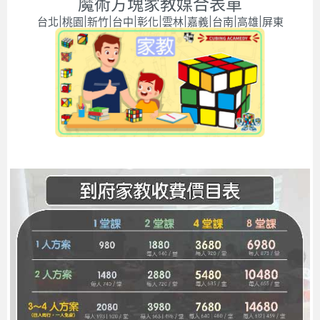
魔術方塊家教媒合表單
台北|桃園|新竹|台中|彰化|雲林|嘉義|台南|高雄|屏東