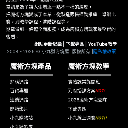
當初是為了讓人生增添一點不一樣的經歷，
把魔術方塊變成了本業，從製造販售運動推廣，舉辦比
賽，到教學課程，進階課程等。
期望做到一條龍全面服務，成為魔術方塊玩家最堅實的
後盾。
網站更新紀錄
|
下載專區
|
YouTube教學
2008 - 2026 © 小丸號方塊屋 版權所有 |
隱私權政策
魔術方塊產品
魔術方塊教學
網購通路
實體課常態開班
百貨專櫃
到府授課方案
HOT!
連鎖通路
2026魔術方塊營隊
開箱影片
下載專區
小丸購物站
小丸線上週賽
HOT!!
小丸號蝦皮