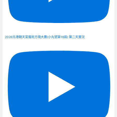
2026北港朝天宮魔術方塊大賽(小丸號第18屆) 第二天實況