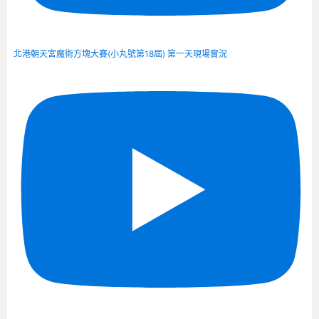
北港朝天宮魔術方塊大賽(小丸號第18屆) 第一天現場實況