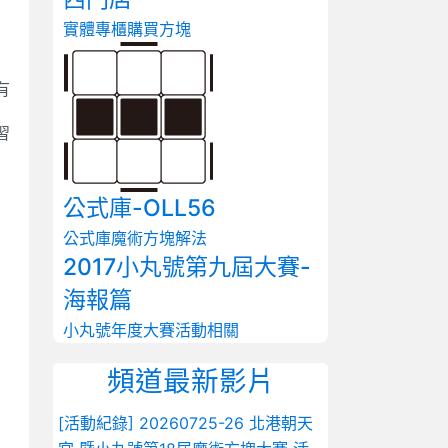
實體專櫃
購買方塊
有
習
公式庫-OLL56
公式庫
魔術方塊解法
2017小丸號第九屆大賽-
海報篇
小丸號年度大賽
活動相關
頻道最新影片
[活動紀錄] 20260725-26 北港朝天