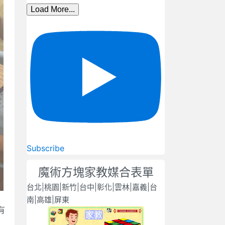
Load More...
Subscribe
魔術方塊家教媒合表單
台北|桃園|新竹|台中|彰化|雲林|嘉義|台
南|高雄|屏東
有