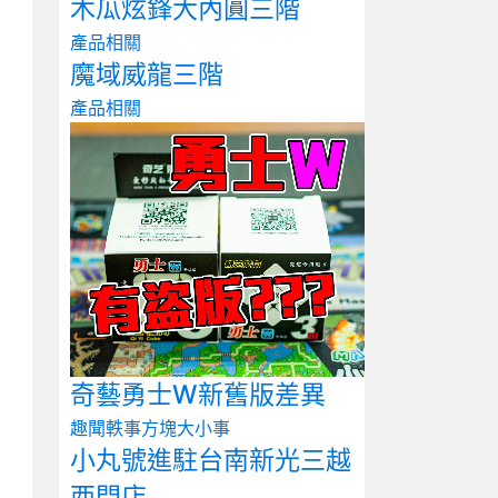
木瓜炫鋒大內圓三階
產品相關
魔域威龍三階
產品相關
奇藝勇士W新舊版差異
趣聞軼事
方塊大小事
小丸號進駐台南新光三越
西門店