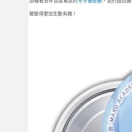
憑藉著去年首度嘗試的
冬令營經驗
，我們這回擴
營變得更加生動有趣！