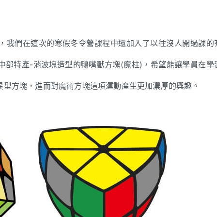
，我們在這次的寒假冬令營課程中還加入了以往沒人開過課的
部特產-消波塊造型的鴨嘴獸方塊(魔柱)，希望能讓學員在學
異型方塊，進而對魔術方塊這項運動產生更加濃厚的興趣。