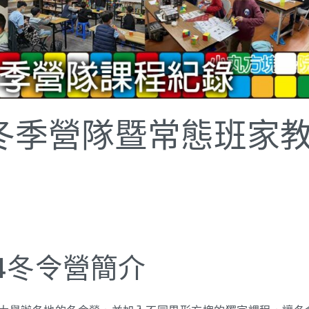
塊冬季營隊暨常態班家
24冬令營簡介