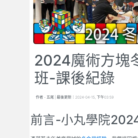
2024魔術方
班-課後紀錄
作者 -
五尾
| 最後更新：
2024-04-15, 下午03:59
前言-小丸學院20