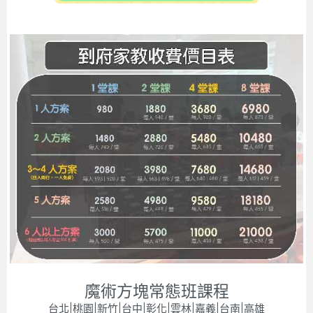
魔術方塊常態班課程
台北|桃園|新竹|台中|彰化|雲林|嘉義|台南|高雄