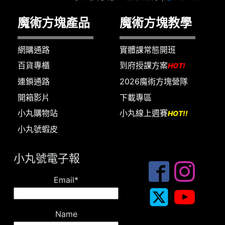
魔術方塊產品
魔術方塊教學
網購通路
實體課常態開班
百貨專櫃
到府授課方案
HOT!
連鎖通路
2026魔術方塊營隊
開箱影片
下載專區
小丸購物站
小丸線上週賽
HOT!!
小丸號蝦皮
小丸號電子報
Email*
Name