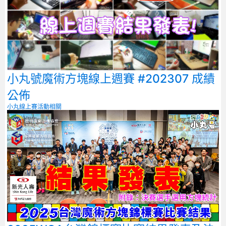
小丸號魔術方塊線上週賽 #202307 成績
公佈
小丸線上賽
活動相關