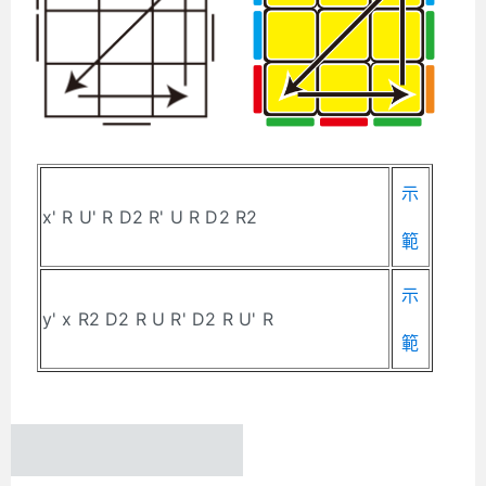
示
x' R U' R D2 R' U R D2 R2
範
示
y' x R2 D2 R U R' D2 R U' R
範