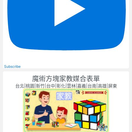
Subscribe
魔術方塊家教媒合表單
台北|桃園|新竹|台中|彰化|雲林|嘉義|台南|高雄|屏東