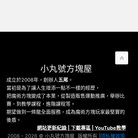
小丸號方塊屋
成立於2008年，創辦人
五尾
。
當初是為了讓人生增添一點不一樣的經歷，
把魔術方塊變成了本業，從製造販售運動推廣，舉辦比
賽，到教學課程，進階課程等。
期望做到一條龍全面服務，成為魔術方塊玩家最堅實的
後盾。
網站更新紀錄
|
下載專區
|
YouTube教學
2008 - 2026 © 小丸號方塊屋 版權所有 |
隱私權政策