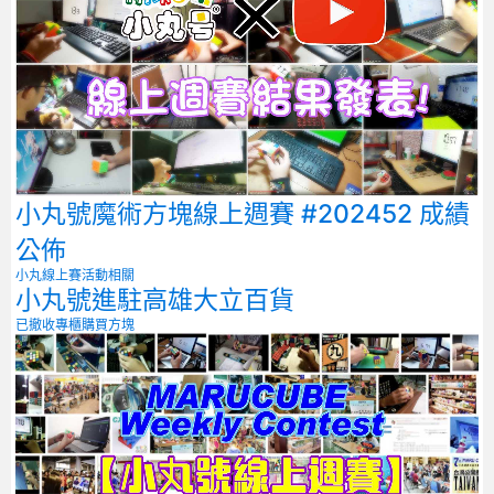
小丸號魔術方塊線上週賽 #202452 成績
公佈
小丸線上賽
活動相關
小丸號進駐高雄大立百貨
已撤收專櫃
購買方塊