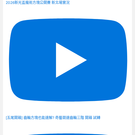
2026新光盃魔術方塊公開賽 新北場實況
[五尾開箱] 齒輪方塊也能速解? 奇藝競速齒輪三階 開箱 試轉