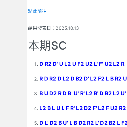
點此前往
結果發表日：2025.10.13
本期SC
D R2 D' U L2 U F2 U2 L' F' U2 L2 R'
R D R2 D L2 D B2 D' L2 F2 L B R2 U' 
B U D2 R D B' U' R' L2 B' D B2 L2 U'
L2 B L U L F R' L2 D2 F' L2 F U2 R2
D L' D2 B U' L B D2 R2 L' D2 B2 L F2