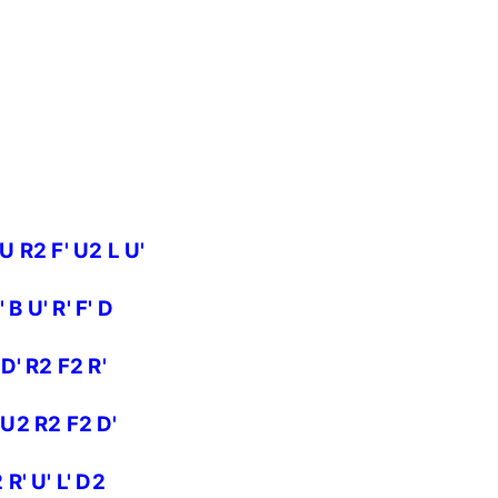
 U R2 F' U2 L U'
B U' R' F' D
 D' R2 F2 R'
 U2 R2 F2 D'
 R' U' L' D2