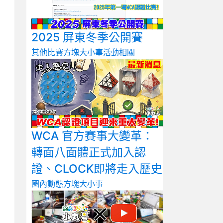
2025 屏東冬季公開賽
其他比賽
方塊大小事
活動相關
WCA 官方賽事大變革：
轉面八面體正式加入認
證、CLOCK即將走入歷史
圈內動態
方塊大小事