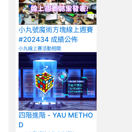
小丸號魔術方塊線上週賽
#202434 成績公佈
小丸線上賽
活動相關
四階進階 - YAU METHO
D