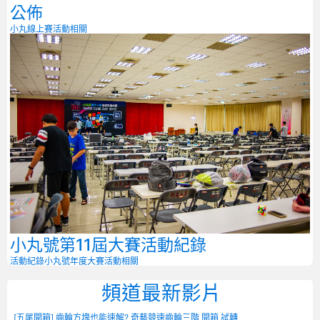
公佈
小丸線上賽
活動相關
小丸號第11屆大賽活動紀錄
活動紀錄
小丸號年度大賽
活動相關
頻道最新影片
[五尾開箱] 齒輪方塊也能速解? 奇藝競速齒輪三階 開箱 試轉