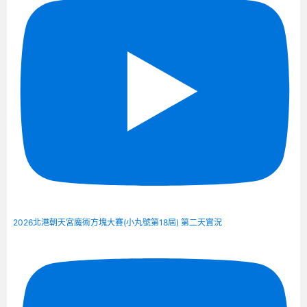
2026北港朝天宮魔術方塊大賽(小丸號第18屆) 第二天實況