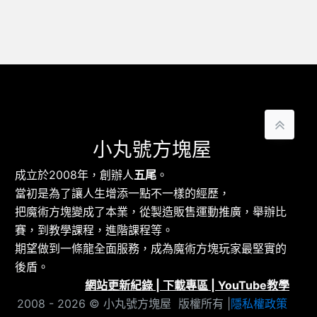
小丸號方塊屋
成立於2008年，創辦人
五尾
。
當初是為了讓人生增添一點不一樣的經歷，
把魔術方塊變成了本業，從製造販售運動推廣，舉辦比
賽，到教學課程，進階課程等。
期望做到一條龍全面服務，成為魔術方塊玩家最堅實的
後盾。
網站更新紀錄
|
下載專區
|
YouTube教學
2008 - 2026 © 小丸號方塊屋 版權所有 |
隱私權政策