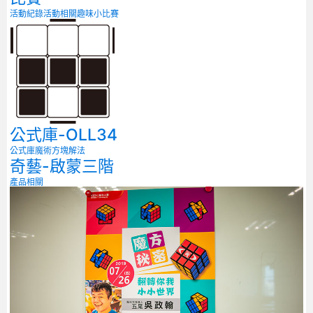
活動紀錄
活動相關
趣味小比賽
公式庫-OLL34
公式庫
魔術方塊解法
奇藝-啟蒙三階
產品相關