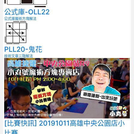
公式庫-OLL22
公式庫
魔術方塊解法
PLL20-鬼花
技術文章
三階解法
[比賽快訊] 20191011高雄中央公園店小
比賽