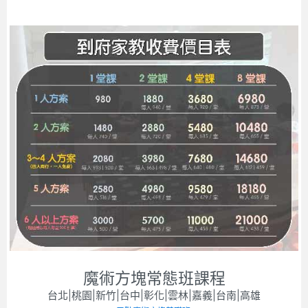
魔術方塊常態班課程
台北|桃園|新竹|台中|彰化|雲林|嘉義|台南|高雄