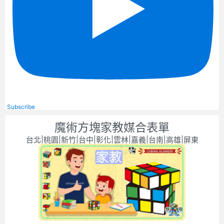
Subscribe
魔術方塊家教媒合表單
台北|桃園|新竹|台中|彰化|雲林|嘉義|台南|高雄|屏東