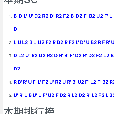
B' D L' U' D2 R2 D' R2 F2 B' D2 F' B2 U2 F' L
D
L U L2 B L' U2 F2 R D2 R F2 L' D' U B2 R F R' U
D L2 U' R2 D2 R2 D R' B' F' D2 R' D2 F2 L2 B
D2
R B' R' U F' L' F2 U' R2 U R' B' U2 F' L2 F' B2 R
U' R' L B U' L' F' U2 F D2 R L2 D2 R' L2 F2 L B
本期排行榜