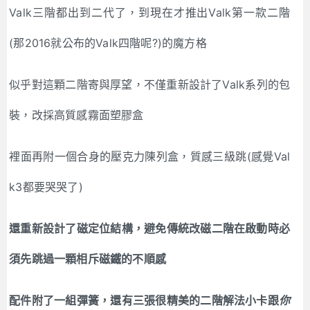
Valk三階都出到二代了，到現在才推出Valk第一款二階
(那2016就公布的Valk四階呢?)的魔方格
似乎對這顆二階寄與厚望，不僅重新設計了Valk系列的包
裝，改採高質感霧面塑膠盒
裡面再附一個合身的壓克力陳列盒，質感三級跳(感覺Val
k3都要哭哭了)
還重新設計了磁定位結構，避免傳統改磁二階在啟動時必
須先跳過一顆相斥磁鐵的不順感
配件附了一組彈簧，還有三張很精美的二階解法小卡跟
你