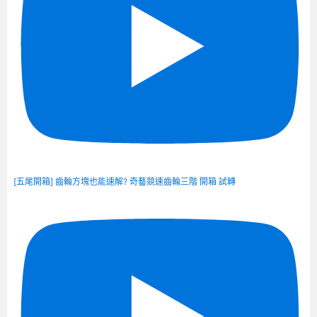
[五尾開箱] 齒輪方塊也能速解? 奇藝競速齒輪三階 開箱 試轉