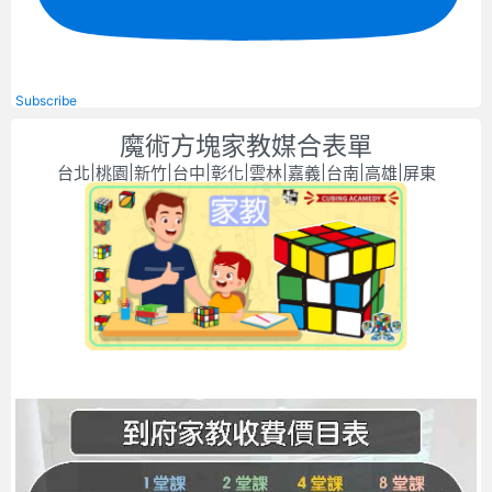
Subscribe
魔術方塊家教媒合表單
台北|桃園|新竹|台中|彰化|雲林|嘉義|台南|高雄|屏東