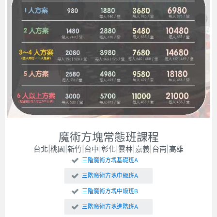
魔術方塊常態班課程
台北|桃園|新竹|台中|彰化|雲林|嘉義|台南|高雄
三階魔術方塊基礎班A
三階魔術方塊中級班A
三階魔術方塊中級班B
三階魔術方塊進階班A