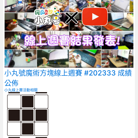
小丸號魔術方塊線上週賽 #202333 成績
公佈
小丸線上賽
活動相關