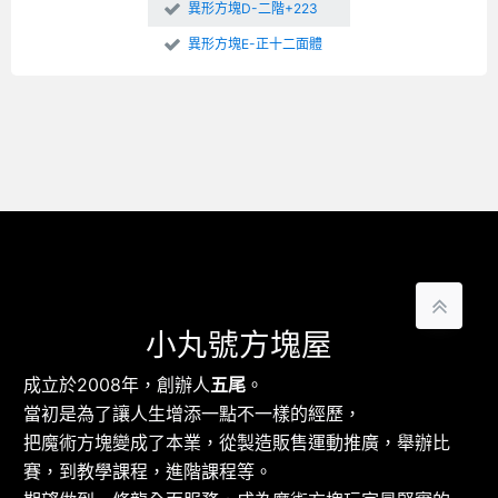
異形方塊D-二階+223
異形方塊E-正十二面體
小丸號方塊屋
成立於2008年，創辦人
五尾
。
當初是為了讓人生增添一點不一樣的經歷，
把魔術方塊變成了本業，從製造販售運動推廣，舉辦比
賽，到教學課程，進階課程等。