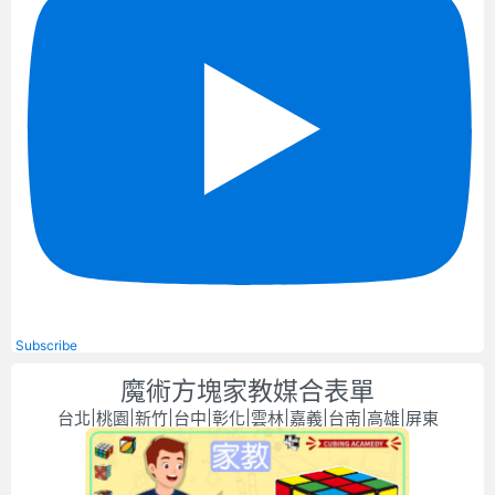
Subscribe
魔術方塊家教媒合表單
台北|桃園|新竹|台中|彰化|雲林|嘉義|台南|高雄|屏東