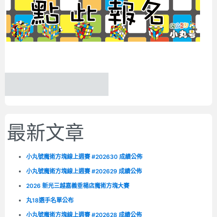
最新文章
小丸號魔術方塊線上週賽 #202630 成績公佈
小丸號魔術方塊線上週賽 #202629 成績公佈
2026 新光三越嘉義垂楊店魔術方塊大賽
丸18選手名單公布
小丸號魔術方塊線上週賽 #202628 成績公佈