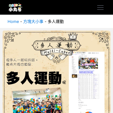
Home
-
方塊大小事
-
多人運動