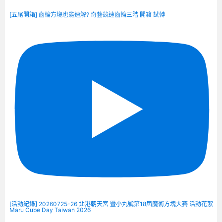
[五尾開箱] 齒輪方塊也能速解? 奇藝競速齒輪三階 開箱 試轉
[活動紀錄] 20260725-26 北港朝天宮 暨小丸號第18屆魔術方塊大賽 活動花絮
Maru Cube Day Taiwan 2026