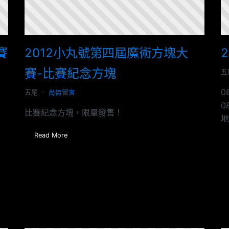
賽
2012小丸號第四屆魔術方塊大
賽-比賽紀念方塊
五
0
五尾
尚無留言
0
比賽紀念方塊，限量發售！
地
Read More