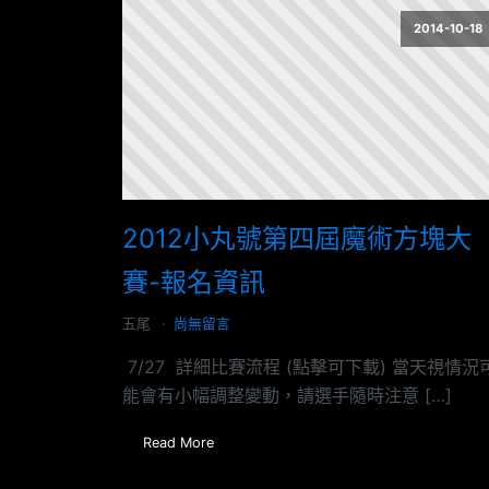
2014-10-18
2012小丸號第四屆魔術方塊大
賽-報名資訊
五尾
尚無留言
7/27 詳細比賽流程 (點擊可下載) 當天視情況
能會有小幅調整變動，請選手隨時注意 […]
Read More