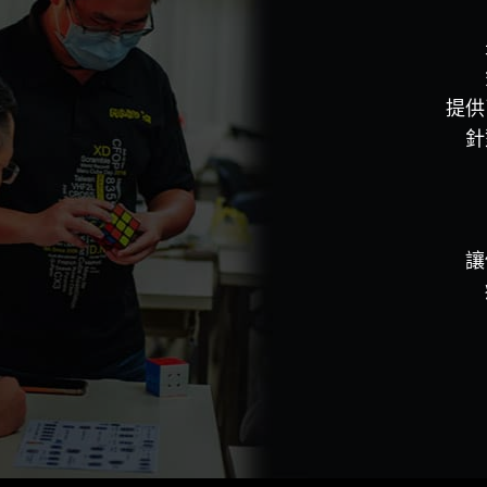
提供
針
讓