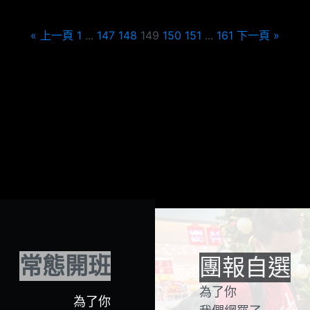
« 上一頁
1
...
147
148
149
150
151
...
161
下一頁 »
常態開班
團報自選
為了你
為了你