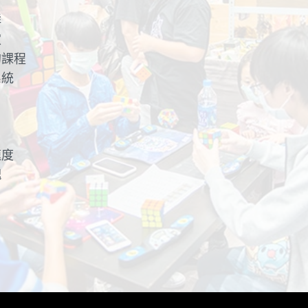
群
家
的課程
系統
速度
塊