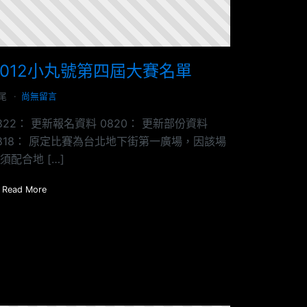
2012小丸號第四屆大賽名單
尾
尚無留言
822： 更新報名資料 0820： 更新部份資料
818： 原定比賽為台北地下街第一廣場，因該場
須配合地 […]
Read More