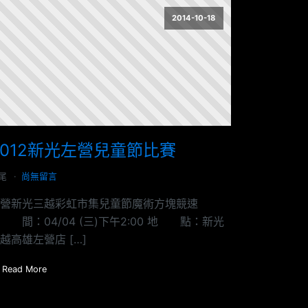
2014-10-18
2012新光左營兒童節比賽
尾
尚無留言
營新光三越彩虹市集兒童節魔術方塊競速
 間：04/04 (三)下午2:00 地 點：新光
越高雄左營店 […]
Read More