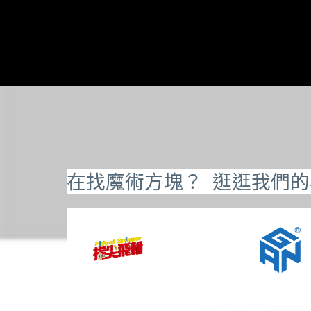
在找魔術方塊？ 逛逛我們