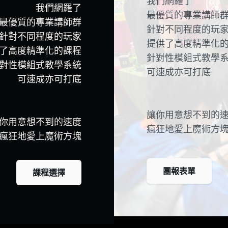
我們網羅了
我們網羅了
最優質的專業講師
最優質的專業講師群
針對不同程度的玩
針對不同程度的玩家
提供了高度精準化
了高度精準化的課程
針對性模組式教學
對性模組式教學系統
可速成亦可打底
可速成亦可打底
讓你用意想不到的
你用意想不到的速度
瘋狂地愛上魔術方
瘋狂地愛上魔術方塊
團報表單
課程選擇