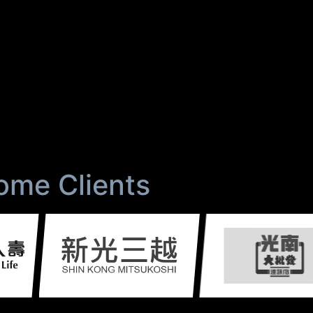
e Clients
.