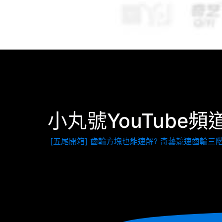
小丸號YouTube頻
[五尾開箱] 齒輪方塊也能速解? 奇藝競速齒輪三階