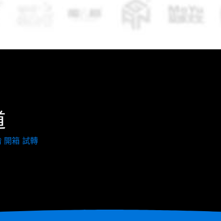
道
 開箱 試轉