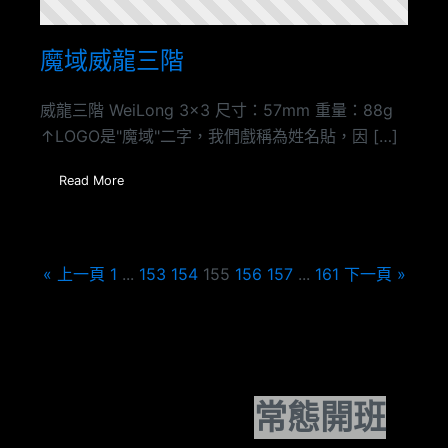
魔域威龍三階
威龍三階 WeiLong 3x3 尺寸：57mm 重量：88g
↑LOGO是"魔域"二字，我們戲稱為姓名貼，因 […]
Read More
« 上一頁
1
...
153
154
155
156
157
...
161
下一頁 »
常態開班