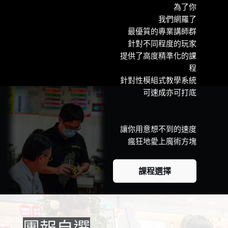
為了你
我們網羅了
最優質的專業講師群
針對不同程度的玩家
提供了高度精準化的課
程
針對性模組式教學系統
可速成亦可打底
讓你用意想不到的速度
瘋狂地愛上魔術方塊
課程選擇
團報自選