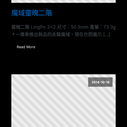
魔域靈魄二階
靈魄二階 LingPo 2x2 尺寸：50.5mm 重量：73.3g
↑一連串推出新品的永駿魔域，現在也把魔爪 […]
Read More
2014-10-18