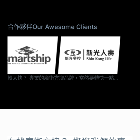
合作夥伴Our Awesome Clients
轉太快？ 專業的魔術方塊品牌，當然要轉快一點...