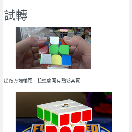
試轉
出廠方塊軸距，拉這麼開有點鬆其實