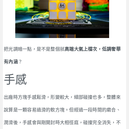
把光調暗一點，是不是整個就
高端大氣上檔次，低調奢華
有內涵
？
手感
出廠時方塊手感鬆滑，形變較大，細部碰撞也多，整體來
說算是一顆容易過滑的軟方塊。但經過一段時間的磨合、
潤滑後，手感會與剛開封時大相徑庭，碰撞完全消失，不