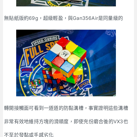
無貼紙版約69g，超級輕盈，與Gan356Air是同量級的
轉開接觸面可看到一道道的防黏溝槽，事實證明這些溝槽
非常有效地維持方塊的滑順度，即使充份磨合後的VX3也
不至於發黏或手感劣化