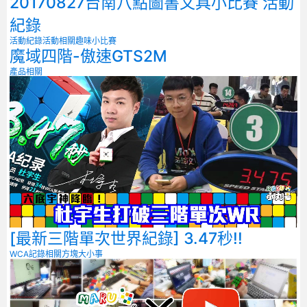
20170827台南八點圖書文具小比賽 活動
紀錄
活動紀錄
活動相關
趣味小比賽
魔域四階-傲速GTS2M
產品相關
[最新三階單次世界紀錄] 3.47秒!!
WCA記錄相關
方塊大小事