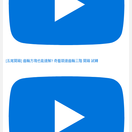
[五尾開箱] 齒輪方塊也能速解? 奇藝競速齒輪三階 開箱 試轉