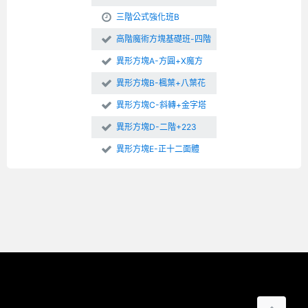
三階公式強化班B
高階魔術方塊基礎班-四階
異形方塊A-方圓+X魔方
異形方塊B-楓葉+八葉花
異形方塊C-斜轉+金字塔
異形方塊D-二階+223
異形方塊E-正十二面體