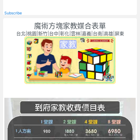
Subscribe
魔術方塊家教媒合表單
台北|桃園|新竹|台中|彰化|雲林|嘉義|台南|高雄|屏東