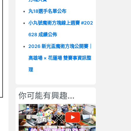
丸18選手名單公布
小丸號魔術方塊線上週賽 #202
628 成績公佈
2026 新光盃魔術方塊公開賽｜
高雄場 × 花蓮場 雙賽事資訊整
理
你可能有興趣...