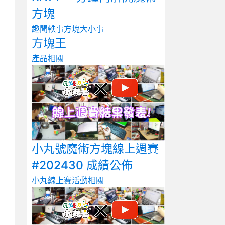
方塊
趣聞軼事
方塊大小事
方塊王
產品相關
小丸號魔術方塊線上週賽
#202430 成績公佈
小丸線上賽
活動相關