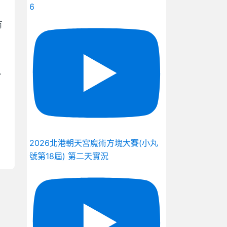
6
有
有
2026北港朝天宮魔術方塊大賽(小丸
號第18屆) 第二天實況