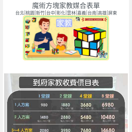
魔術方塊家教媒合表單
台北|桃園|新竹|台中|彰化|雲林|嘉義|台南|高雄|屏東