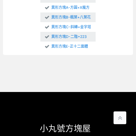
異形方塊A-方圓+X魔方
異形方塊B-楓葉+八葉花
異形方塊C-斜轉+金字塔
異形方塊D-二階+223
異形方塊E-正十二面體
小丸號方塊屋