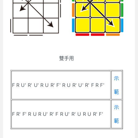
雙手用
示
F R U' R' U' R U R' F' R U R' U' R' F R F'
範
示
F R' F' R U R U' R' F R U' R' U R U R' F'
範