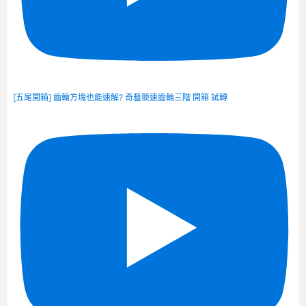
[五尾開箱] 齒輪方塊也能速解? 奇藝競速齒輪三階 開箱 試轉