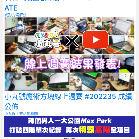
ATE
異形方塊解法
小丸號魔術方塊線上週賽 #202235 成績
公佈
小丸線上賽
活動相關