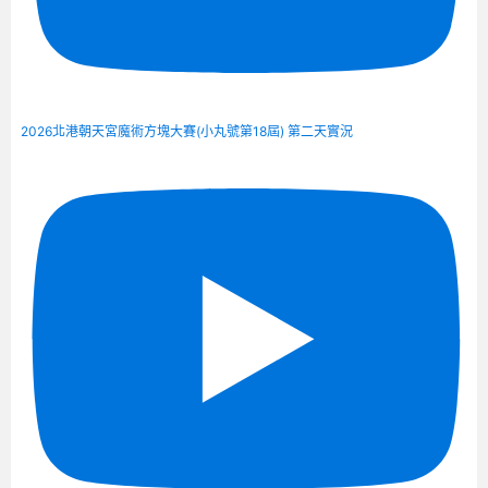
2026北港朝天宮魔術方塊大賽(小丸號第18屆) 第二天實況