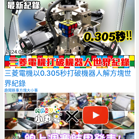
三菱電機以0.305秒打破機器人解方塊世
界紀錄
趣聞軼事
方塊大小事