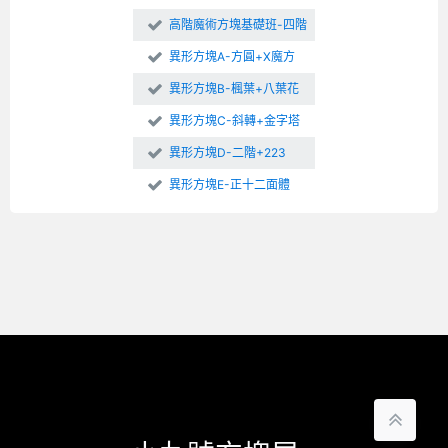
高階魔術方塊基礎班-四階
異形方塊A-方圓+X魔方
異形方塊B-楓葉+八葉花
異形方塊C-斜轉+金字塔
異形方塊D-二階+223
異形方塊E-正十二面體