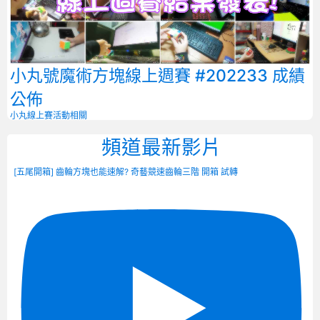
小丸號魔術方塊線上週賽 #202233 成績
公佈
小丸線上賽
活動相關
頻道最新影片
[五尾開箱] 齒輪方塊也能速解? 奇藝競速齒輪三階 開箱 試轉