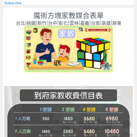
Subscribe
魔術方塊家教媒合表單
台北|桃園|新竹|台中|彰化|雲林|嘉義|台南|高雄|屏東