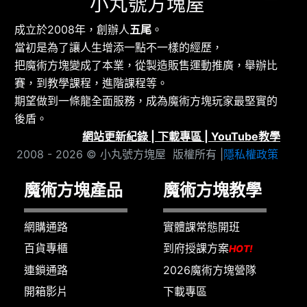
小丸號方塊屋
成立於2008年，創辦人
五尾
。
當初是為了讓人生增添一點不一樣的經歷，
把魔術方塊變成了本業，從製造販售運動推廣，舉辦比
賽，到教學課程，進階課程等。
期望做到一條龍全面服務，成為魔術方塊玩家最堅實的
後盾。
網站更新紀錄
|
下載專區
|
YouTube教學
2008 - 2026 © 小丸號方塊屋 版權所有 |
隱私權政策
魔術方塊產品
魔術方塊教學
網購通路
實體課常態開班
百貨專櫃
到府授課方案
HOT!
連鎖通路
2026魔術方塊營隊
開箱影片
下載專區