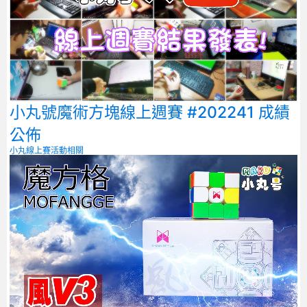
小丸號魔術方塊線上週賽 #202241 成績
公佈
小丸線上賽
活動相關