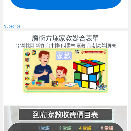
Subscribe
魔術方塊家教媒合表單
台北|桃園|新竹|台中|彰化|雲林|嘉義|台南|高雄|屏東