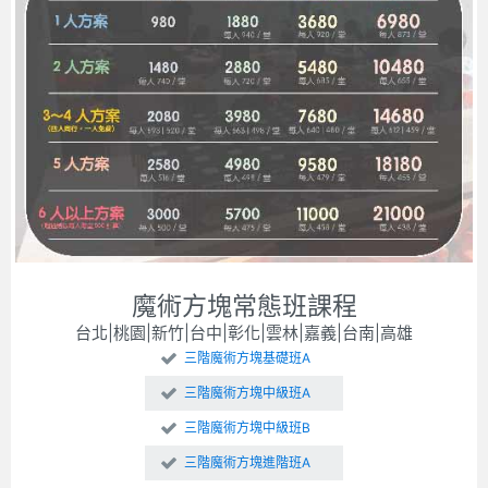
魔術方塊常態班課程
台北|桃園|新竹|台中|彰化|雲林|嘉義|台南|高雄
三階魔術方塊基礎班A
三階魔術方塊中級班A
三階魔術方塊中級班B
三階魔術方塊進階班A