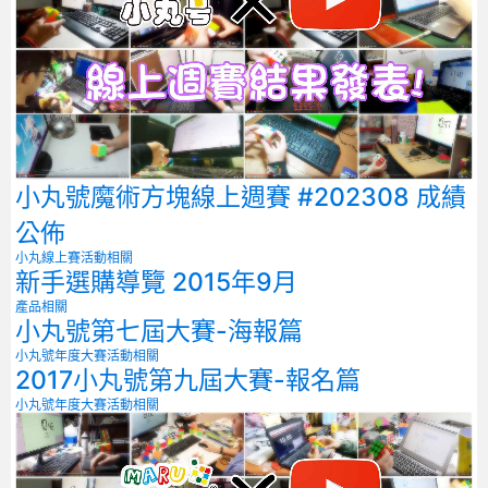
小丸號魔術方塊線上週賽 #202308 成績
公佈
小丸線上賽
活動相關
新手選購導覽 2015年9月
產品相關
小丸號第七屆大賽-海報篇
小丸號年度大賽
活動相關
2017小丸號第九屆大賽-報名篇
小丸號年度大賽
活動相關