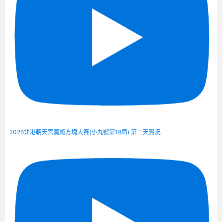
2026北港朝天宮魔術方塊大賽(小丸號第18屆) 第二天實況