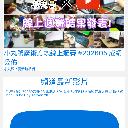
小丸號魔術方塊線上週賽 #202605 成績
公佈
小丸線上賽
活動相關
頻道最新影片
[活動紀錄] 20260725-26 北港朝天宮 暨小丸號第18屆魔術方塊大賽 活動花絮
Maru Cube Day Taiwan 2026