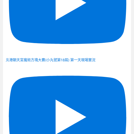
北港朝天宮魔術方塊大賽(小丸號第18屆) 第一天現場實況