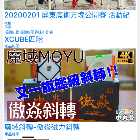
20200201 屏東魔術方塊公開賽 活動紀
錄
活動紀錄
活動相關
趣味小比賽
XCUBE四階
產品相關
魔域斜轉-傲焱磁力斜轉
產品相關