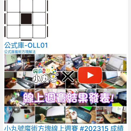
公式庫-OLL01
公式庫
魔術方塊解法
小丸號魔術方塊線上週賽 #202315 成績