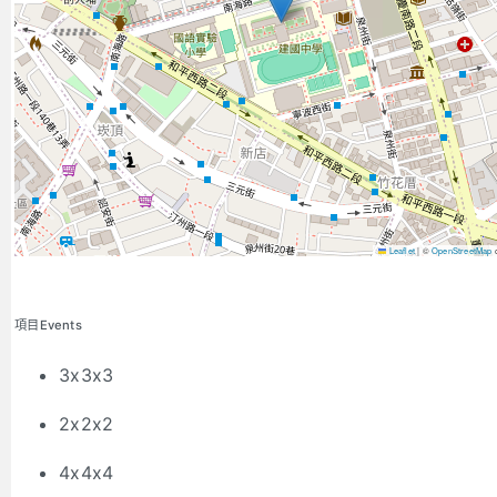
Leaflet
|
©
OpenStreetMap
c
項目Events
3x3x3
2x2x2
4x4x4