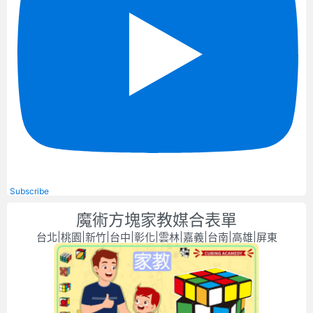
Subscribe
魔術方塊家教媒合表單
台北|桃園|新竹|台中|彰化|雲林|嘉義|台南|高雄|屏東