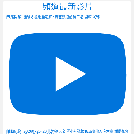
頻道最新影片
[五尾開箱] 齒輪方塊也能速解? 奇藝競速齒輪三階 開箱 試轉
[活動紀錄] 20260725-26 北港朝天宮 暨小丸號第18屆魔術方塊大賽 活動花絮