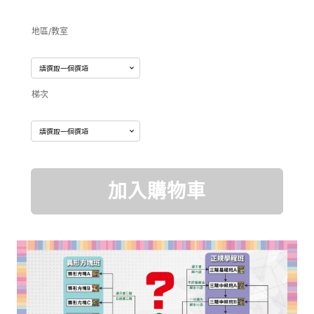
始
前
地區/教室
價
價
梯次
格：
格：
NT$4,580。
NT$4,
2026
加入購物車
暑
期
魔
術
方
塊
單
日
進