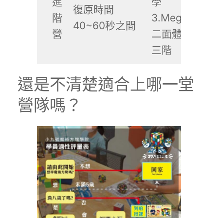
進
學
復原時間
階
3.Megaminx
40~60秒之間
營
二面體、風火
三階
還是不清楚適合上哪一堂
營隊嗎？