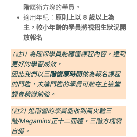
階
魔術方塊的學員。
適用年紀：
原則上以
8 歲以上為
主，較小年齡的學員將視招生狀況開
放報名
(註1)
為確保學員能聽懂課程內容，達到
更好的學習成效，
因此我們以
三階復原時間
做為報名課程
的門檻，未達門檻的學員可能在上這堂
課會稍微勉強。
(註2)
進階營的學員能收到風火輪三
階/Megaminx正十二面體，三階方塊需
自備。