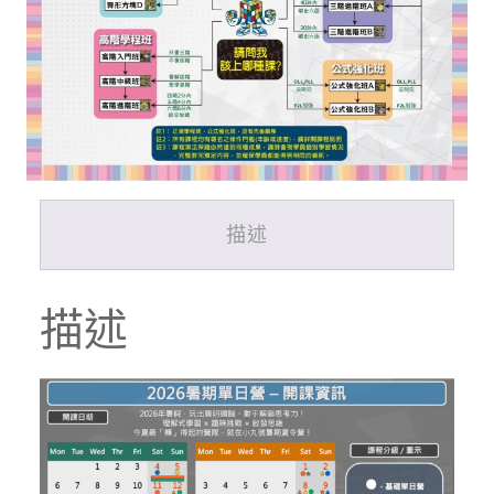
階
營
數
量
描述
描述