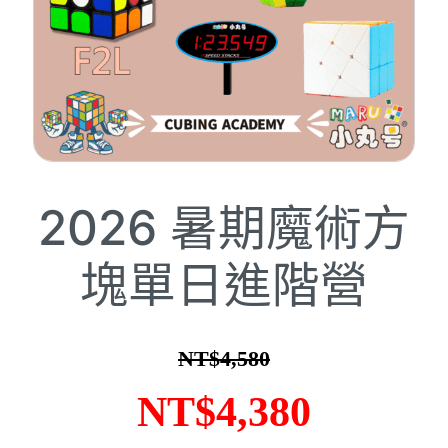
2026 暑期魔術方
塊單日進階營
NT$
4,580
原
目
NT$
4,380