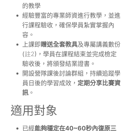
的教學
經驗豐富的專業師資進行教學，並進
行課程驗收，確保學員紮實掌握內
容。
上課即
贈送全套教具
及專屬講義數份
(
註2
)，學員在課程結束並完成檢定
驗收後，將頒發結業證書。
開設營隊課後討論群組，持續追蹤學
員日後的學習成效，
定期分享比賽資
訊
。
適用對象
已經
能夠穩定在40~60秒內復原三