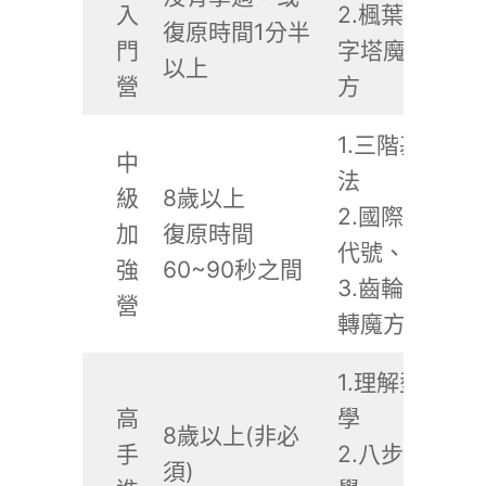
入
2.楓葉魔方、
復原時間1分半
門
字塔魔方、X
以上
營
方
1.三階基本速
中
法
級
8歲以上
2.國際通用轉
加
復原時間
代號、速解指
強
60~90秒之間
3.齒輪三階、
營
轉魔方、魔錶
1.理解型F2L教
高
學
8歲以上(非必
手
2.八步底十字
須)