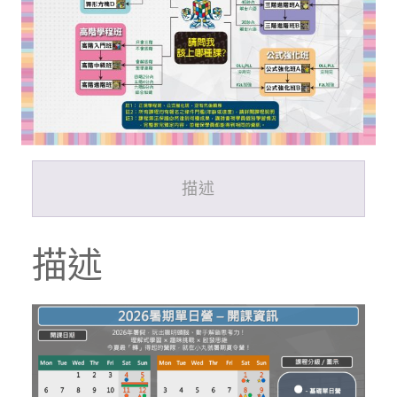
門
營
數
量
描述
描述