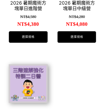
式。
式。
2026 暑期魔術方
2026 暑期魔術方
塊單日進階營
塊單日中級營
可
可
在
在
NT$
4,580
NT$
4,280
產
產
原
目
原
目
NT$
4,380
NT$
4,080
品
品
始
前
始
前
頁
頁
選擇規格
選擇規格
面
面
價
價
價
價
選
選
格：
格：
格：
格：
擇
擇
NT$4,580。
NT$4,380。
NT$4,280。
NT$4,08
選
選
項
項