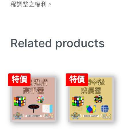
程調整之權利。
Related products
特價
特價
此
此
產
產
品
品
有
有
多
多
種
種
款
款