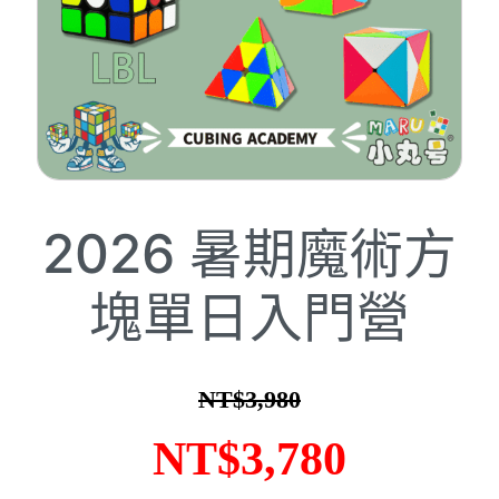
2026 暑期魔術方
塊單日入門營
NT$
3,980
原
目
NT$
3,780