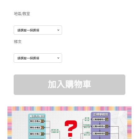
始
前
地區/教室
價
價
梯次
格：
格：
NT$3,980。
NT$3,
2026
加入購物車
暑
期
魔
術
方
塊
單
日
入