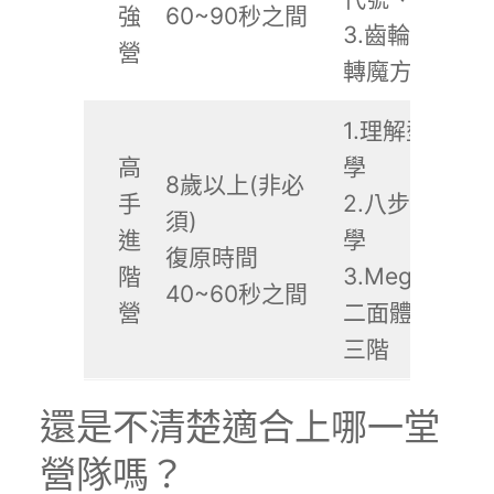
強
60~90秒之間
3.齒輪三階、
營
轉魔方、魔錶
1.理解型F2L教
高
學
8歲以上(非必
手
2.八步底十字
須)
進
學
復原時間
階
3.Megaminx
40~60秒之間
營
二面體、風火
三階
還是不清楚適合上哪一堂
營隊嗎？