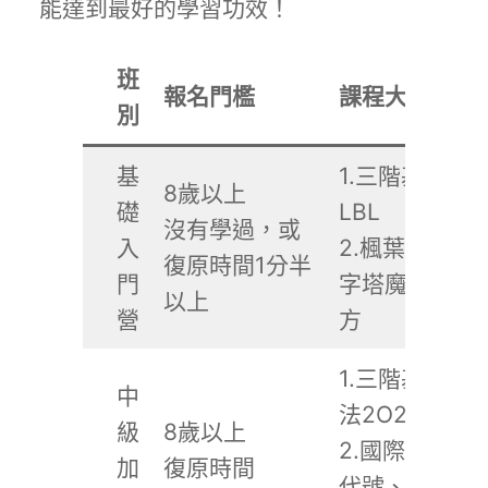
能達到最好的學習功效！
班
報名門檻
課程大綱
別
基
1.三階基礎解
8歲以上
礎
LBL
沒有學過，或
入
2.楓葉魔方、
復原時間1分半
門
字塔魔方、X
以上
營
方
1.三階基本速
中
法2O2P
級
8歲以上
2.國際通用轉
加
復原時間
代號、速解指