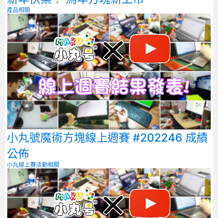
產品相關
小丸號魔術方塊線上週賽 #202246 成績
公佈
小丸線上賽
活動相關