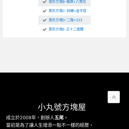
異形方塊B-楓葉+八葉花
異形方塊C-斜轉+金字塔
異形方塊D-二階+223
異形方塊E-正十二面體
小丸號方塊屋
成立於2008年，創辦人
五尾
。
當初是為了讓人生增添一點不一樣的經歷，