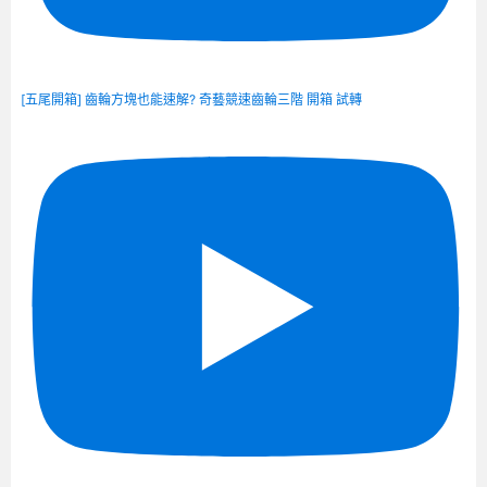
[五尾開箱] 齒輪方塊也能速解? 奇藝競速齒輪三階 開箱 試轉