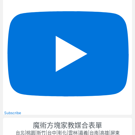
Subscribe
魔術方塊家教媒合表單
台北|桃園|新竹|台中|彰化|雲林|嘉義|台南|高雄|屏東