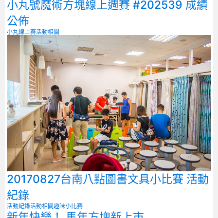
小丸號魔術方塊線上週賽 #202539 成績
公佈
小丸線上賽
活動相關
20170827台南八點圖書文具小比賽 活動
紀錄
活動紀錄
活動相關
趣味小比賽
新年快樂！ 馬年方塊新上市