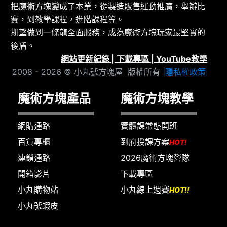
把魔術方塊變成了本業，從製造販售運動推廣，舉辦比
賽，到教學課程，進階課程等。
期望做到一條龍全面服務，成為魔術方塊玩家最堅實的
後盾。
網站更新紀錄
|
下載專區
|
YouTube教學
2008 - 2026 © 小丸號方塊屋 版權所有 |
隱私權政策
魔術方塊產品
魔術方塊教學
網購通路
實體課常態開班
百貨專櫃
到府授課方案
HOT!
連鎖通路
2026魔術方塊營隊
開箱影片
下載專區
小丸購物站
小丸線上週賽
HOT!!
小丸號蝦皮