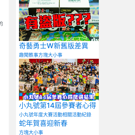
的
奇藝勇士W新舊版差異
趣聞軼事
方塊大小事
小丸號第14屆參賽者心得
小丸號年度大賽
活動相關
活動紀錄
蛇年賀喜迎新春
方塊大小事