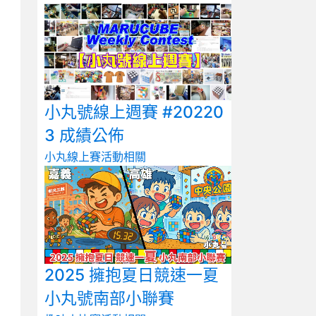
小丸號線上週賽 #20220
3 成績公佈
小丸線上賽
活動相關
2025 擁抱夏日競速一夏
小丸號南部小聯賽