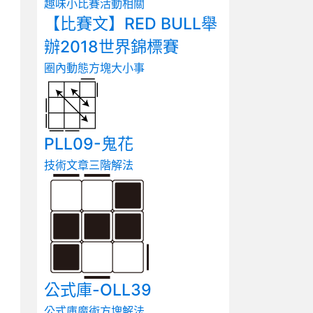
趣味小比賽
活動相關
【比賽文】RED BULL舉
辦2018世界錦標賽
圈內動態
方塊大小事
PLL09-鬼花
技術文章
三階解法
公式庫-OLL39
公式庫
魔術方塊解法