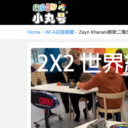
Home
-
WCA記錄相關
-
Zayn Khanani刷新二