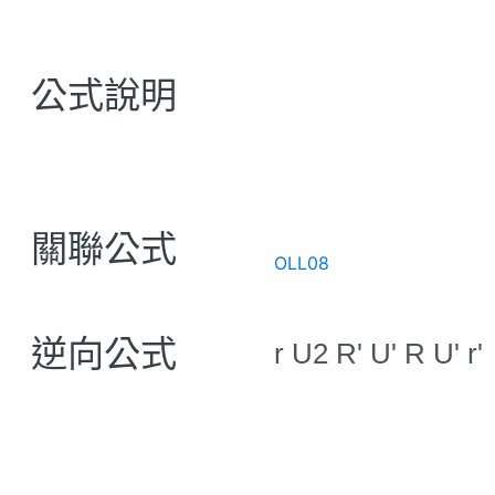
公式說明
關聯公式
OLL08
逆向公式
r U2 R' U' R U' r'