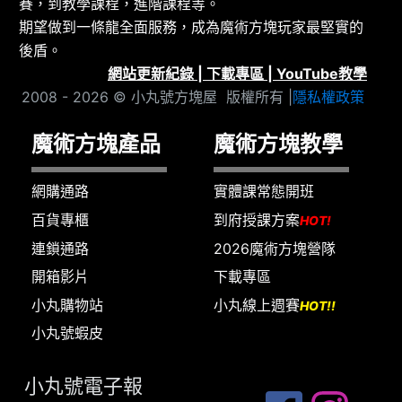
賽，到教學課程，進階課程等。
期望做到一條龍全面服務，成為魔術方塊玩家最堅實的
後盾。
網站更新紀錄
|
下載專區
|
YouTube教學
2008 - 2026 © 小丸號方塊屋 版權所有 |
隱私權政策
魔術方塊產品
魔術方塊教學
網購通路
實體課常態開班
百貨專櫃
到府授課方案
HOT!
連鎖通路
2026魔術方塊營隊
開箱影片
下載專區
小丸購物站
小丸線上週賽
HOT!!
小丸號蝦皮
小丸號電子報