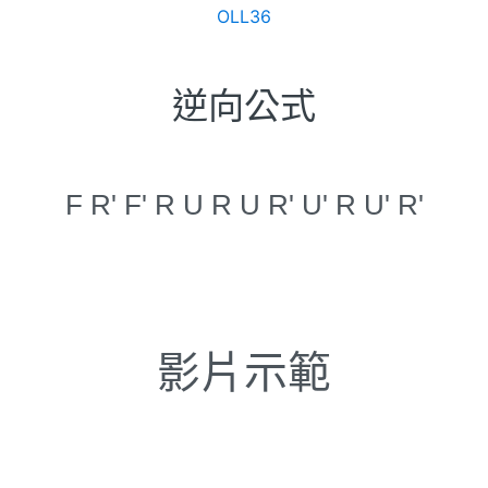
OLL36
逆向公式
F R' F' R U R U R' U' R U' R'
影片示範