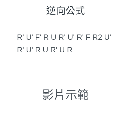
逆向公式
R' U' F' R U R' U' R' F R2 U'
R' U' R U R' U R
影片示範