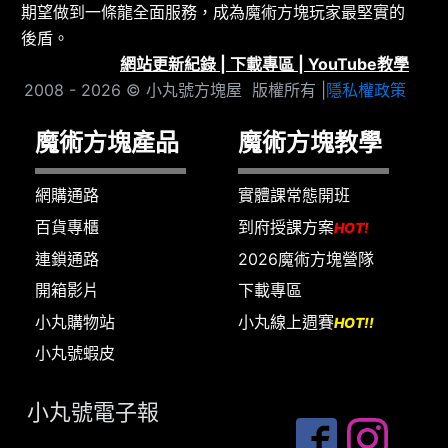
期望做到一條龍全面服務，成為魔術方塊玩家最堅實的
後盾。
網站更新紀錄
|
下載專區
|
YouTube教學
2008 - 2026 © 小丸號方塊屋 版權所有 |
隱私權政策
魔術方塊產品
魔術方塊教學
網購通路
實體課常態開班
百貨專櫃
到府授課方案
HOT!
連鎖通路
2026魔術方塊營隊
開箱影片
下載專區
小丸購物站
小丸線上週賽
HOT!!
小丸號蝦皮
小丸號電子報