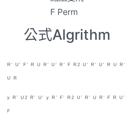
F Perm
公式Algrithm
R' U' F' R U R' U' R' F R2 U' R' U' R U R'
U R
y R' U2 R' U' y R' F' R2 U' R' U R' F R U'
F