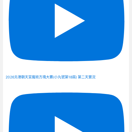
2026北港朝天宮魔術方塊大賽(小丸號第18屆) 第二天實況