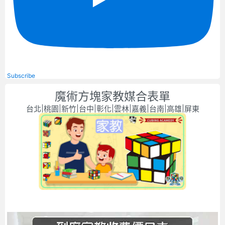
Subscribe
魔術方塊家教媒合表單
台北|桃園|新竹|台中|彰化|雲林|嘉義|台南|高雄|屏東