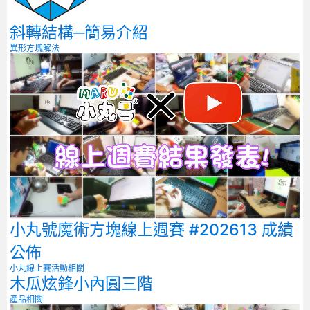
斜轉結構─簡易介紹
異形方塊解法
小丸號魔術方塊線上週賽 #202613 成績
公佈
小丸線上賽
活動相關
木瓜炫鋒小內圓三階
產品相關