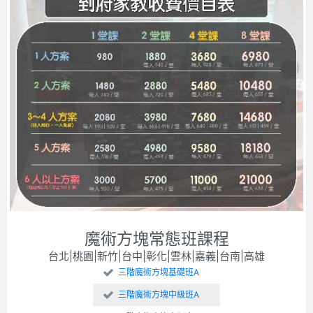
魔術方塊常態班課程
台北|桃園|新竹|台中|彰化|雲林|嘉義|台南|高雄
三階魔術方塊基礎班A
三階魔術方塊中級班A