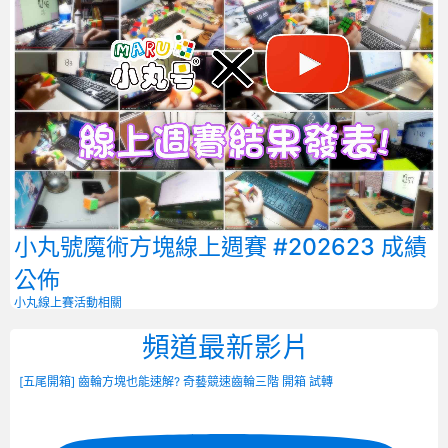
小丸號魔術方塊線上週賽 #202623 成績
公佈
小丸線上賽
活動相關
頻道最新影片
[五尾開箱] 齒輪方塊也能速解? 奇藝競速齒輪三階 開箱 試轉