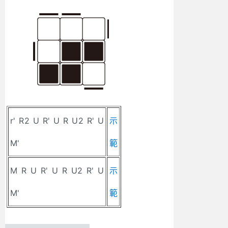
r' R2 U R' U R U2 R' U
示
M'
範
M R U R' U R U2 R' U
示
M'
範