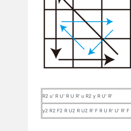
R2 u' R U' R U R' u R2 y R U' R'
y2 R2 F2 R U2 R U2 R' F R U R' U' R' F