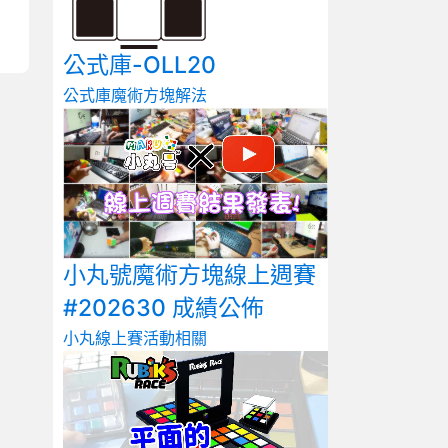
公式庫-OLL20
公式庫
魔術方塊解法
小丸號魔術方塊線上週賽
#202630 成績公佈
小丸線上賽
活動相關