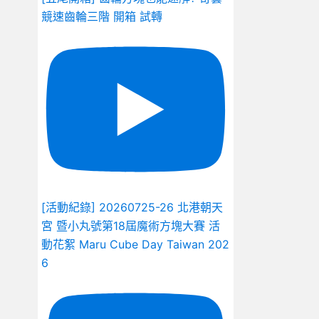
競速齒輪三階 開箱 試轉
[活動紀錄] 20260725-26 北港朝天
宮 暨小丸號第18屆魔術方塊大賽 活
動花絮 Maru Cube Day Taiwan 202
6