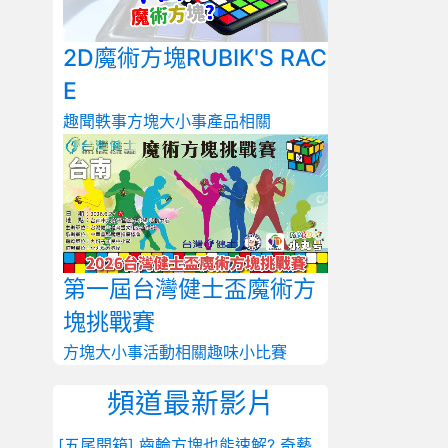
2D魔術方塊RUBIK'S RAC
E
趣聞軼事
方塊大小事
產品相關
第一屆台灣健士盃魔術方
塊挑戰賽
方塊大小事
活動相關
趣味小比賽
頻道最新影片
[五尾開箱] 齒輪方塊也能速解? 奇藝