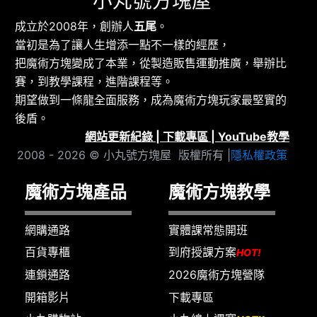
小丸號方塊屋
成立於2008年，創辦人
五尾
。
當初是為了讓人生增添一點不一樣的經歷，
把魔術方塊變成了本業，從製造販售運動推廣，舉辦比
賽，到教學課程，進階課程等。
期望做到一條龍全面服務，成為魔術方塊玩家最堅實的
後盾。
網站更新紀錄
|
下載專區
|
YouTube教學
2008 - 2026 © 小丸號方塊屋 版權所有 |
隱私權政策
魔術方塊產品
魔術方塊教學
網購通路
實體課常態開班
百貨專櫃
到府授課方案
HOT!
連鎖通路
2026魔術方塊營隊
開箱影片
下載專區