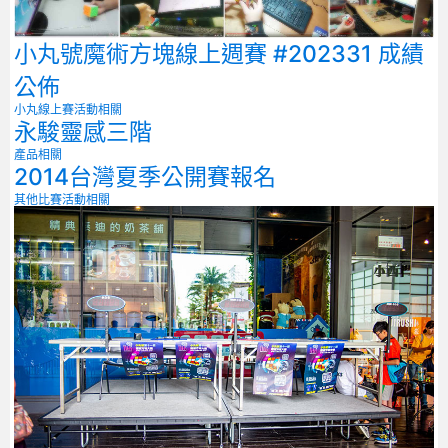
小丸號魔術方塊線上週賽 #202331 成績
公佈
小丸線上賽
活動相關
永駿靈感三階
產品相關
2014台灣夏季公開賽報名
其他比賽
活動相關