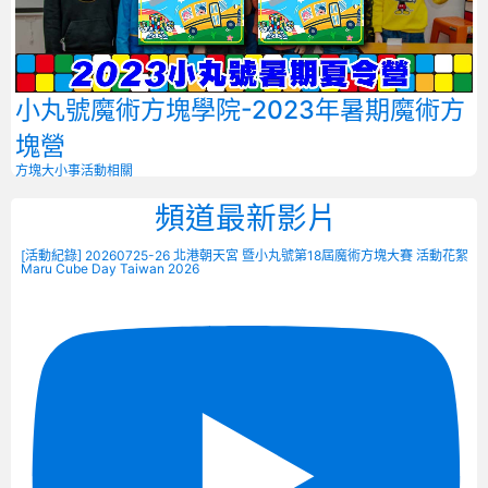
小丸號魔術方塊學院-2023年暑期魔術方
塊營
方塊大小事
活動相關
頻道最新影片
[活動紀錄] 20260725-26 北港朝天宮 暨小丸號第18屆魔術方塊大賽 活動花絮
Maru Cube Day Taiwan 2026