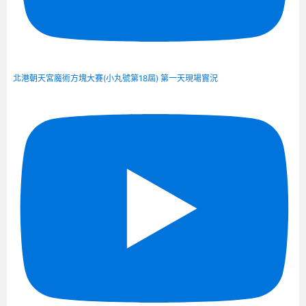
北港朝天宮魔術方塊大賽(小丸號第18屆) 第一天現場實況