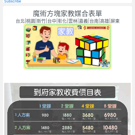
Subscribe
魔術方塊家教媒合表單
台北|桃園|新竹|台中|彰化|雲林|嘉義|台南|高雄|屏東