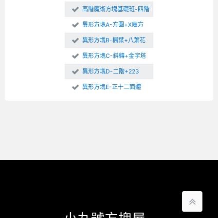
高階魔術方塊基礎班-四階
異形方塊A-方圓+X魔方
異形方塊B-楓葉+八葉花
異形方塊C-斜轉+金字塔
異形方塊D-二階+223
異形方塊E-正十二面體