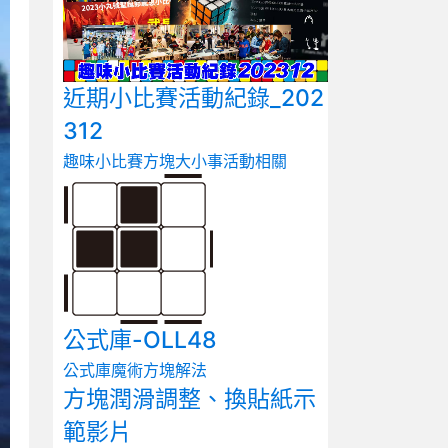
近期小比賽活動紀錄_202
312
趣味小比賽
方塊大小事
活動相關
公式庫-OLL48
公式庫
魔術方塊解法
方塊潤滑調整、換貼紙示
範影片