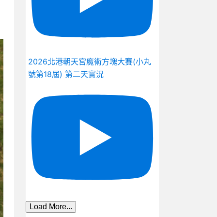
2026北港朝天宮魔術方塊大賽(小丸
號第18屆) 第二天實況
Load More...