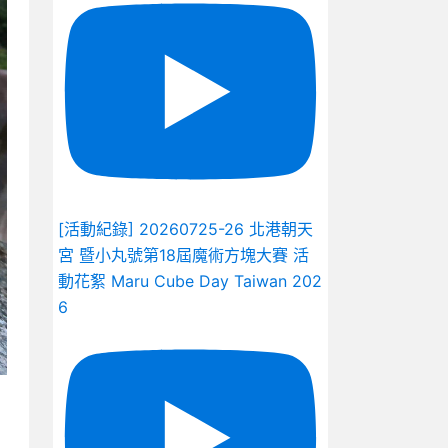
[活動紀錄] 20260725-26 北港朝天
宮 暨小丸號第18屆魔術方塊大賽 活
動花絮 Maru Cube Day Taiwan 202
6