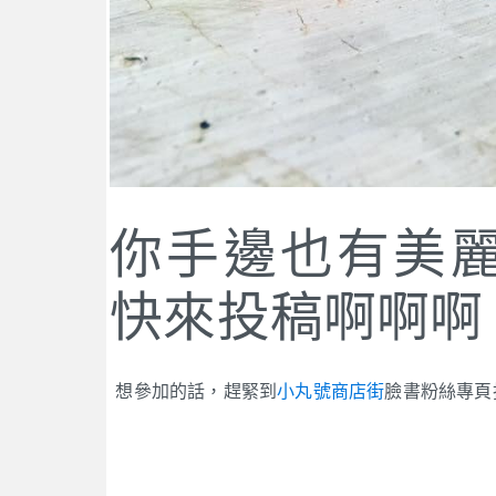
你手邊也有美
快來投稿啊啊啊
想參加的話，趕緊到
小丸號商店街
臉書粉絲專頁