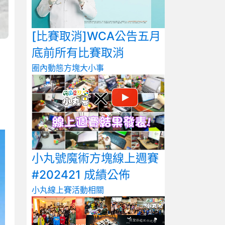
[比賽取消]WCA公告五月
底前所有比賽取消
圈內動態
方塊大小事
小丸號魔術方塊線上週賽
#202421 成績公佈
小丸線上賽
活動相關