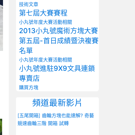
技術文章
第七屆大賽賽程
小丸號年度大賽
活動相關
2013小丸號魔術方塊大賽
第五屆-首日成績暨決複賽
名單
小丸號年度大賽
活動相關
?
小丸號進駐9X9文具連鎖
專賣店
購買方塊
頻道最新影片
[五尾開箱] 齒輪方塊也能速解? 奇藝
競速齒輪三階 開箱 試轉