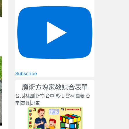
Subscribe
魔術方塊家教媒合表單
台北|桃園|新竹|台中|彰化|雲林|嘉義|台
南|高雄|屏東