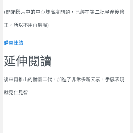
(開箱影片中的中心塊高度問題，已經在第二批量產後修
正，所以不用再磨囉)
購買連結
延伸閱讀
後來再推出的騰雲二代，加進了非常多新元素，手感表現
就見仁見智