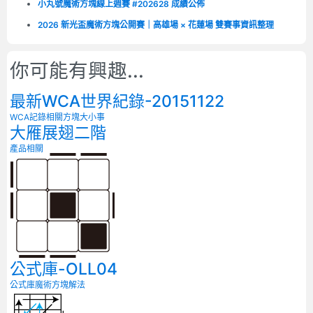
小丸號魔術方塊線上週賽 #202628 成績公佈
2026 新光盃魔術方塊公開賽｜高雄場 × 花蓮場 雙賽事資訊整理
你可能有興趣...
最新WCA世界紀錄-20151122
WCA記錄相關
方塊大小事
大雁展翅二階
產品相關
公式庫-OLL04
公式庫
魔術方塊解法