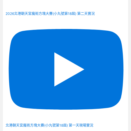
2026北港朝天宮魔術方塊大賽(小丸號第18屆) 第二天實況
北港朝天宮魔術方塊大賽(小丸號第18屆) 第一天現場實況