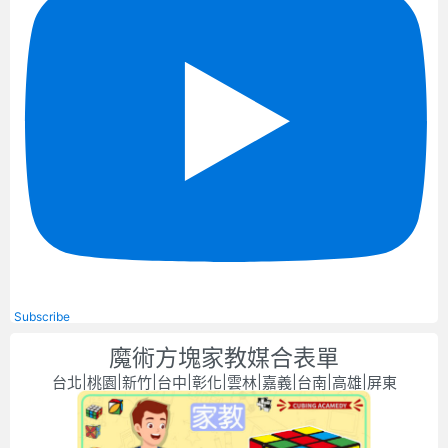
Subscribe
魔術方塊家教媒合表單
台北|桃園|新竹|台中|彰化|雲林|嘉義|台南|高雄|屏東