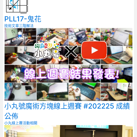
PLL17-鬼花
技術文章
三階解法
小丸號魔術方塊線上週賽 #202225 成績
公佈
小丸線上賽
活動相關