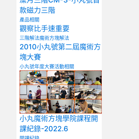
凜月三階CM-3-小丸號首
款磁力三階
產品相關
觀察比手速重要
三階解法
魔術方塊解法
2010小丸號第二屆魔術方
塊大賽
小丸號年度大賽
活動相關
小丸魔術方塊學院課程開
課紀錄-2022.6
開課紀錄