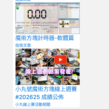
魔術方塊計時器-軟體篇
技術文章
小丸號魔術方塊線上週賽
#202625 成績公佈
小丸線上賽
活動相關