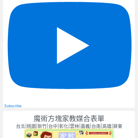
Subscribe
魔術方塊家教媒合表單
台北|桃園|新竹|台中|彰化|雲林|嘉義|台南|高雄|屏東