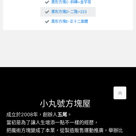
異形方塊C-斜轉+金字塔
異形方塊D-二階+223
異形方塊E-正十二面體
小丸號方塊屋
成立於2008年，創辦人
五尾
。
當初是為了讓人生增添一點不一樣的經歷，
把魔術方塊變成了本業，從製造販售運動推廣，舉辦比