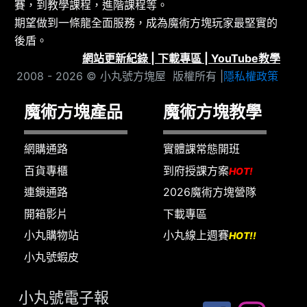
賽，到教學課程，進階課程等。
期望做到一條龍全面服務，成為魔術方塊玩家最堅實的
後盾。
網站更新紀錄
|
下載專區
|
YouTube教學
2008 - 2026 © 小丸號方塊屋 版權所有 |
隱私權政策
魔術方塊產品
魔術方塊教學
網購通路
實體課常態開班
百貨專櫃
到府授課方案
HOT!
連鎖通路
2026魔術方塊營隊
開箱影片
下載專區
小丸購物站
小丸線上週賽
HOT!!
小丸號蝦皮
小丸號電子報