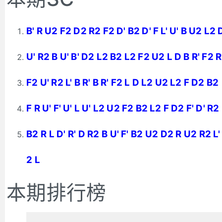
B' R U2 F2 D2 R2 F2 D' B2 D' F L' U' B U2 L2 D
U' R2 B U' B' D2 L2 B2 L2 F2 U2 L D B R' F2 R
F2 U' R2 L' B R' B R' F2 L D L2 U2 L2 F D2 B2
F R U' F' U' L U' L2 U2 F2 B2 L2 F D2 F' D' R2
B2 R L D' R' D R2 B U' F' B2 U2 D2 R U2 R2 L
2 L
本期排行榜