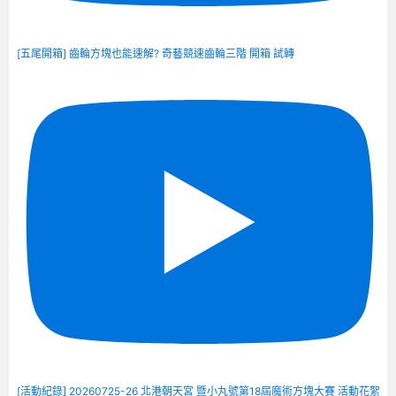
[五尾開箱] 齒輪方塊也能速解? 奇藝競速齒輪三階 開箱 試轉
[活動紀錄] 20260725-26 北港朝天宮 暨小丸號第18屆魔術方塊大賽 活動花絮