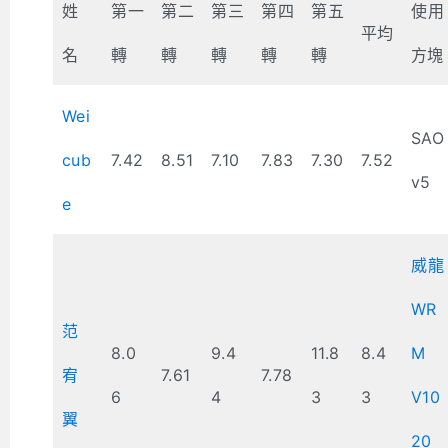
姓
第一
第二
第三
第四
第五
使用
平均
名
轉
轉
轉
轉
轉
方塊
Wei
SAO
cub
7.42
8.51
7.10
7.83
7.30
7.52
v5
e
威龍
WR
范
8.0
9.4
11.8
8.4
M
宥
7.61
7.78
6
4
3
3
V10
翼
20