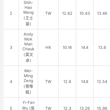
Shih-
Hao
Wang
2
TW
12.62
10.43
13.46
(王士
豪)
Andy
Mok
Man
3
HK
10.16
14.4
13.8
Cheuk
(莫文
卓)
Wei-
Ming
Zeng
4
TW
12.8
14.8
12.54
(曾唯
銘)
Yi-Fan
Wu (吳
5
TW
12.3
13.26
15.96