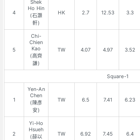
Shek
Ho Hin
4
HK
2.7
12.53
3.3
(石灝
軒)
Chi-
Chien
Kao
5
TW
4.07
4.97
3.52
(高齊
謙)
Square-1
Yen-An
Chen
1
TW
6.5
7.41
6.23
(陳彥
安)
Yi-Ho
Hsueh
2
TW
6.92
7.45
6.4
(薛以