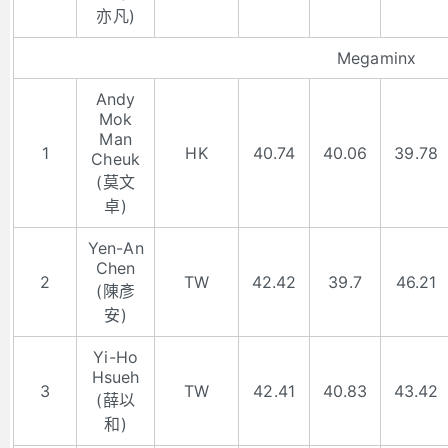
亦凡)
Megaminx
Andy
Mok
Man
1
HK
40.74
40.06
39.78
Cheuk
(莫文
卓)
Yen-An
Chen
2
TW
42.42
39.7
46.21
(陳彥
安)
Yi-Ho
Hsueh
3
TW
42.41
40.83
43.42
(薛以
和)