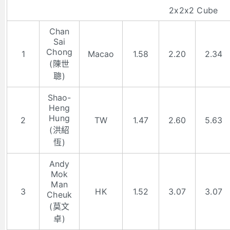
2x2x2 Cube
Chan
Sai
Chong
1
Macao
1.58
2.20
2.34
(陳世
聰)
Shao-
Heng
Hung
2
TW
1.47
2.60
5.63
(洪紹
恆)
Andy
Mok
Man
3
HK
1.52
3.07
3.07
Cheuk
(莫文
卓)