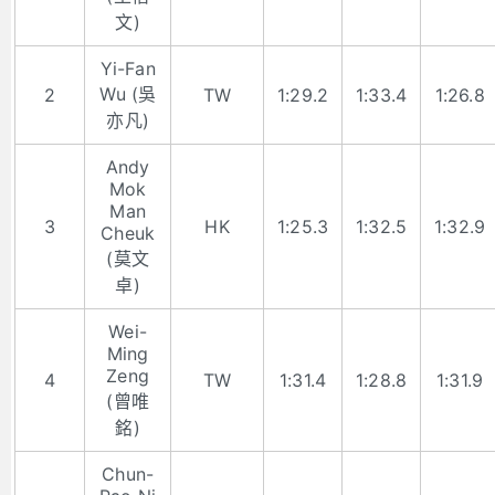
文)
Yi-Fan
Wu (吳
2
TW
1:29.2
1:33.4
1:26.8
亦凡)
Andy
Mok
Man
3
HK
1:25.3
1:32.5
1:32.9
Cheuk
(莫文
卓)
Wei-
Ming
Zeng
4
TW
1:31.4
1:28.8
1:31.9
(曾唯
銘)
Chun-