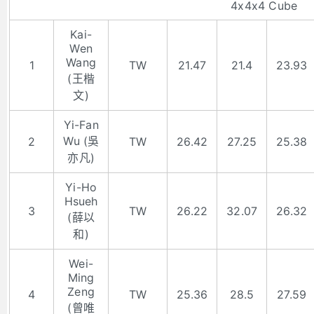
4x4x4 Cube
Kai-
Wen
Wang
1
TW
21.47
21.4
23.93
(王楷
文)
Yi-Fan
Wu (吳
2
TW
26.42
27.25
25.38
亦凡)
Yi-Ho
Hsueh
3
TW
26.22
32.07
26.32
(薛以
和)
Wei-
Ming
Zeng
4
TW
25.36
28.5
27.59
(曾唯