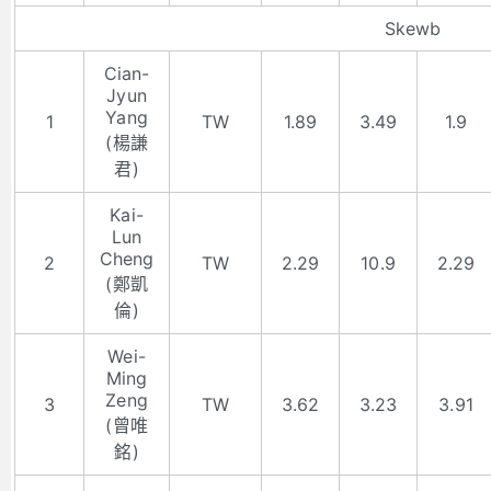
Skewb
Cian-
Jyun
Yang
1
TW
1.89
3.49
1.9
(楊謙
君)
Kai-
Lun
Cheng
2
TW
2.29
10.9
2.29
(鄭凱
倫)
Wei-
Ming
Zeng
3
TW
3.62
3.23
3.91
(曾唯
銘)