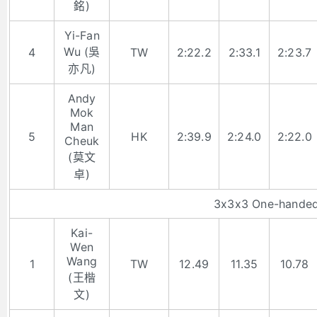
銘)
Yi-Fan
Wu (吳
4
TW
2:22.2
2:33.1
2:23.7
亦凡)
Andy
Mok
Man
5
HK
2:39.9
2:24.0
2:22.0
Cheuk
(莫文
卓)
3x3x3 One-hande
Kai-
Wen
Wang
1
TW
12.49
11.35
10.78
(王楷
文)