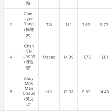
和)
Cian-
Jyun
Yang
3
TW
11.1
7.62
9.73
(楊謙
君)
Chan
Sai
Chong
4
Macao
14.39
11.73
11.81
(陳世
聰)
Andy
Mok
Man
5
HK
12.38
9.62
14.43
Cheuk
(莫文
卓)