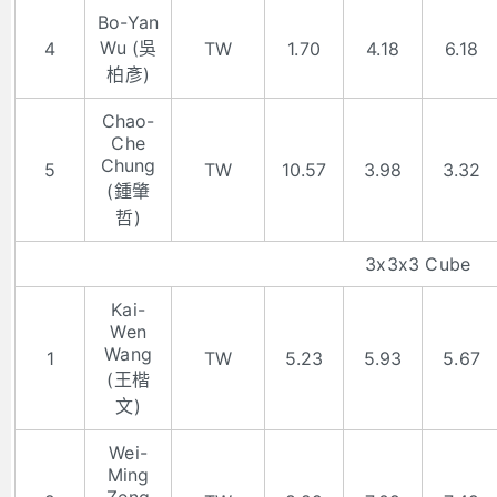
Bo-Yan
Wu (吳
4
TW
1.70
4.18
6.18
柏彥)
Chao-
Che
Chung
5
TW
10.57
3.98
3.32
(鍾肇
哲)
3x3x3 Cube
Kai-
Wen
Wang
1
TW
5.23
5.93
5.67
(王楷
文)
Wei-
Ming
Zeng