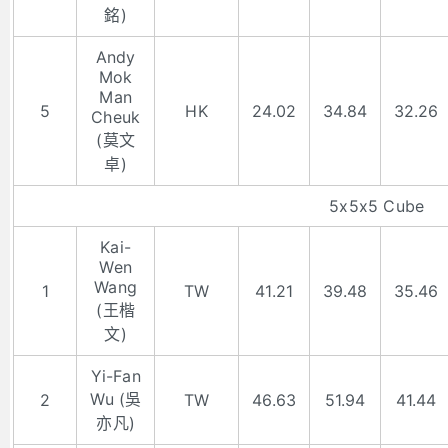
銘)
Andy
Mok
Man
5
HK
24.02
34.84
32.26
Cheuk
(莫文
卓)
5x5x5 Cube
Kai-
Wen
Wang
1
TW
41.21
39.48
35.46
(王楷
文)
Yi-Fan
Wu (吳
2
TW
46.63
51.94
41.44
亦凡)