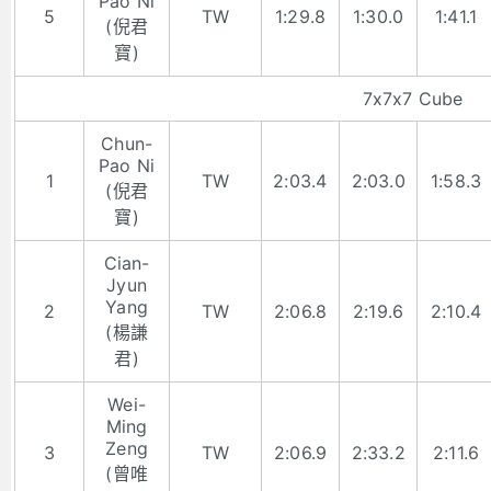
Pao Ni
5
TW
1:29.8
1:30.0
1:41.1
(倪君
寶)
7x7x7 Cube
Chun-
Pao Ni
1
TW
2:03.4
2:03.0
1:58.3
(倪君
寶)
Cian-
Jyun
Yang
2
TW
2:06.8
2:19.6
2:10.4
(楊謙
君)
Wei-
Ming
Zeng
3
TW
2:06.9
2:33.2
2:11.6
(曾唯