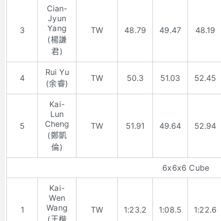
Cian-
Jyun
Yang
3
TW
48.79
49.47
48.19
(楊謙
君)
Rui Yu
4
TW
50.3
51.03
52.45
(余睿)
Kai-
Lun
Cheng
5
TW
51.91
49.64
52.94
(鄭凱
倫)
6x6x6 Cube
Kai-
Wen
Wang
1
TW
1:23.2
1:08.5
1:22.6
(王楷