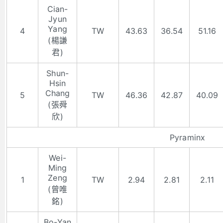
Cian-
Jyun
Yang
4
TW
43.63
36.54
51.16
(楊謙
君)
Shun-
Hsin
Chang
5
TW
46.36
42.87
40.09
(張舜
欣)
Pyraminx
Wei-
Ming
Zeng
1
TW
2.94
2.81
2.11
(曾唯
銘)
Bo-Yan