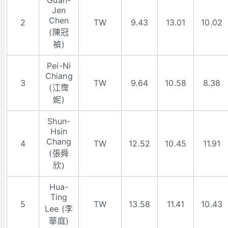
Jen
Chen
2
TW
9.43
13.01
10.02
(陳冠
禎)
Pei-Ni
Chiang
3
TW
9.64
10.58
8.38
(江霈
妮)
Shun-
Hsin
Chang
4
TW
12.52
10.45
11.91
(張舜
欣)
Hua-
Ting
5
TW
13.58
11.41
10.43
Lee (李
華庭)