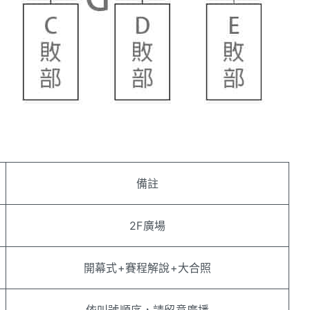
備註
2F廣場
開幕式+賽程解說+大合照
依叫號順序，請留意廣播