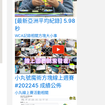
[最新亞洲平均紀錄] 5.98
秒
WCA記錄相關
方塊大小事
小丸號魔術方塊線上週賽
#202245 成績公佈
小丸線上賽
活動相關