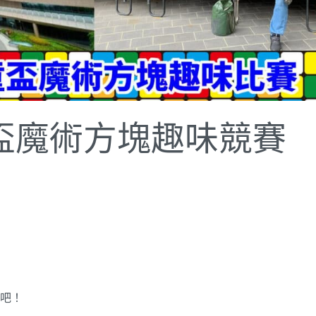
童盃魔術方塊趣味競賽
賽吧！