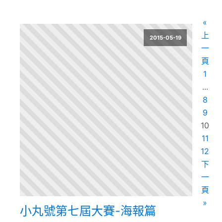
«
上
2015-05-19
一
頁
1
...
8
9
10
11
12
下
一
頁
»
小丸號第七屆大賽-海報篇