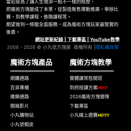
當初是為了讓人生增添一點不一樣的經歷，
把魔術方塊變成了本業，從製造販售運動推廣，舉辦比
賽，到教學課程，進階課程等。
期望做到一條龍全面服務，成為魔術方塊玩家最堅實的
後盾。
網站更新紀錄
|
下載專區
|
YouTube教學
2008 - 2026 © 小丸號方塊屋 版權所有 |
隱私權政策
魔術方塊產品
魔術方塊教學
網購通路
實體課常態開班
百貨專櫃
到府授課方案
HOT!
連鎖通路
2026魔術方塊營隊
開箱影片
下載專區
小丸購物站
小丸線上週賽
HOT!!
小丸號蝦皮