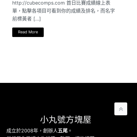
http://cubecomps.com 首日比賽成績線上表
單，點擊各項目可看到你的成績及排名，而名字
前標黃者 […]
Read More
小丸號方塊屋
成立於2008年，創辦人
五尾
。