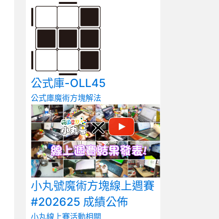
公式庫-OLL45
公式庫
魔術方塊解法
小丸號魔術方塊線上週賽
#202625 成績公佈
小丸線上賽
活動相關