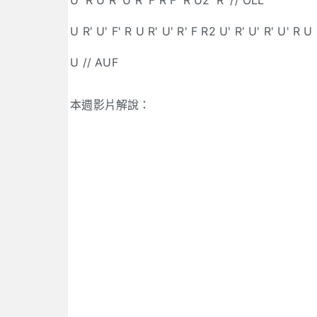
U' R U R' U R' F R F' R U2' R' // OLL
U R' U' F' R U R' U' R' F R2 U' R' U' R' U' R U
U // AUF
本週影片解說：