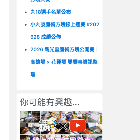
丸18選手名單公布
小丸號魔術方塊線上週賽 #202
628 成績公佈
2026 新光盃魔術方塊公開賽｜
高雄場 × 花蓮場 雙賽事資訊整
理
你可能有興趣...