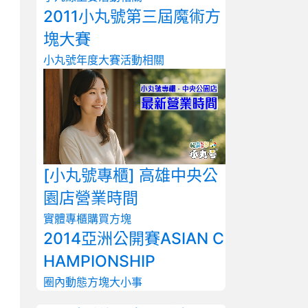
2011小丸號第三屆魔術方
塊大賽
小丸號年度大賽
活動相關
[小丸號專櫃] 高雄中央公
園店營業時間
實體專櫃
購買方塊
2014亞洲公開賽ASIAN C
HAMPIONSHIP
圈內動態
方塊大小事