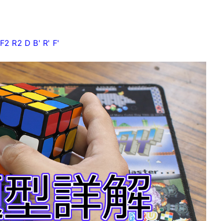
F2 R2 D B' R' F'