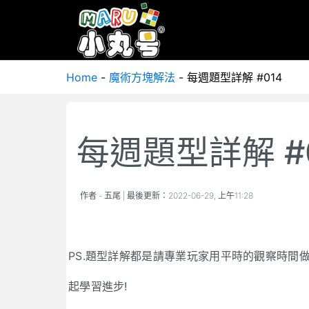
Home
-
魔術方塊解法
-
每週題型詳解 #014
每週題型詳解 #
作者 -
五尾
| 最後更新：
2022-06-29, 上午11:28
PS.題型詳解都是請專業玩家用平時的觀察時間
起學習進步!