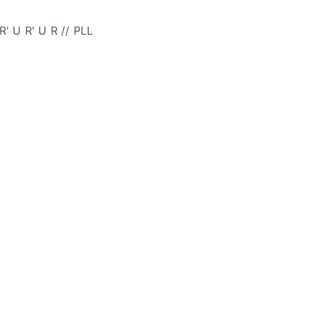
 R' U R' U R // PLL