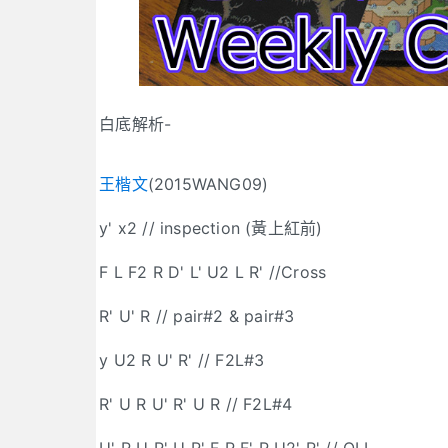
白底解析-
王楷文
(2015WANG09)
y' x2 // inspection (黃上紅前)
F L F2 R D' L' U2 L R' //Cross
R' U' R // pair#2 & pair#3
y U2 R U' R' // F2L#3
R' U R U' R' U R // F2L#4