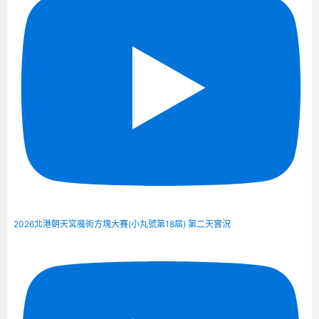
2026北港朝天宮魔術方塊大賽(小丸號第18屆) 第二天實況