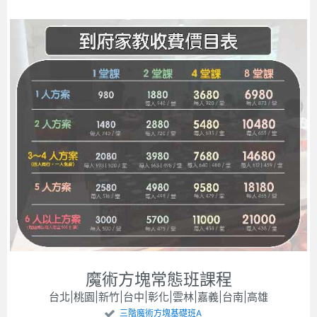
魔術方塊常態班課程
台北|桃園|新竹|台中|彰化|雲林|嘉義|台南|高雄
三階魔術方塊基礎班A