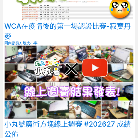
WCA在疫情後的第一場認證比賽-寂寞丹
麥
圈內動態
方塊大小事
小丸號魔術方塊線上週賽 #202627 成績
公佈