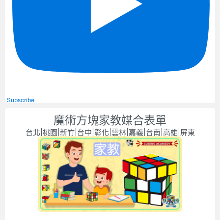
Subscribe
魔術方塊家教媒合表單
台北|桃園|新竹|台中|彰化|雲林|嘉義|台南|高雄|屏東