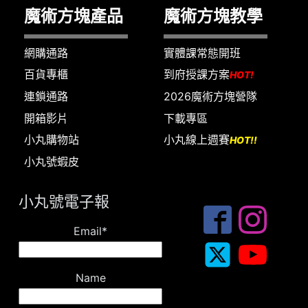
魔術方塊產品
魔術方塊教學
網購通路
實體課常態開班
百貨專櫃
到府授課方案
HOT!
連鎖通路
2026魔術方塊營隊
開箱影片
下載專區
小丸購物站
小丸線上週賽
HOT!!
小丸號蝦皮
小丸號電子報
Email*
Name