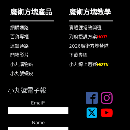
魔術方塊產品
魔術方塊教學
網購通路
實體課常態開班
百貨專櫃
到府授課方案
HOT!
連鎖通路
2026魔術方塊營隊
開箱影片
下載專區
小丸購物站
小丸線上週賽
HOT!!
小丸號蝦皮
小丸號電子報
Email*
Name