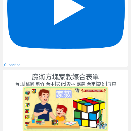
Subscribe
魔術方塊家教媒合表單
台北|桃園|新竹|台中|彰化|雲林|嘉義|台南|高雄|屏東