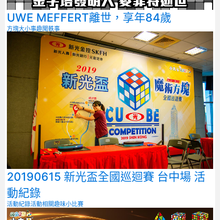
UWE MEFFERT離世，享年84歲
方塊大小事
趣聞軼事
20190615 新光盃全國巡迴賽 台中場 活
動紀錄
活動紀錄
活動相關
趣味小比賽