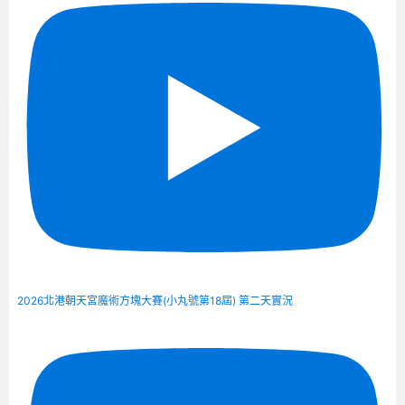
2026北港朝天宮魔術方塊大賽(小丸號第18屆) 第二天實況