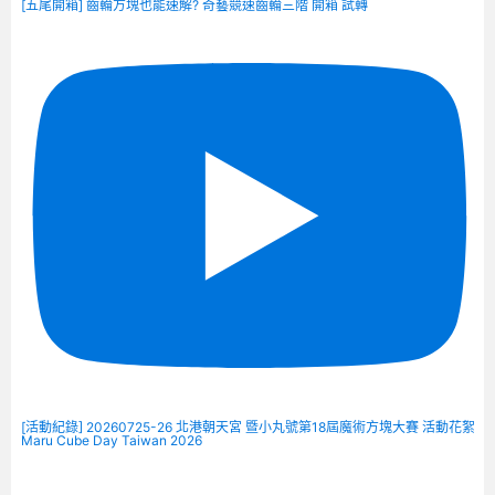
[五尾開箱] 齒輪方塊也能速解? 奇藝競速齒輪三階 開箱 試轉
[活動紀錄] 20260725-26 北港朝天宮 暨小丸號第18屆魔術方塊大賽 活動花絮
Maru Cube Day Taiwan 2026