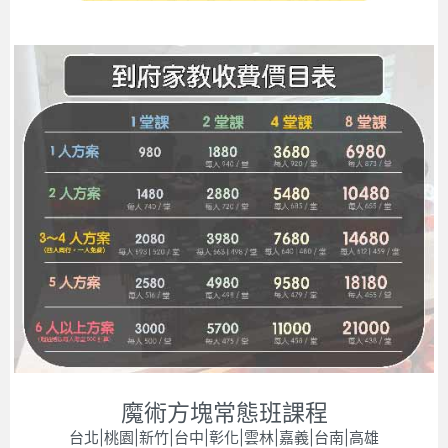
魔術方塊常態班課程
台北|桃園|新竹|台中|彰化|雲林|嘉義|台南|高雄