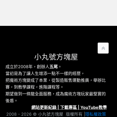
小丸號方塊屋
成立於2008年，創辦人
五尾
。
當初是為了讓人生增添一點不一樣的經歷，
把魔術方塊變成了本業，從製造販售運動推廣，舉辦比
賽，到教學課程，進階課程等。
期望做到一條龍全面服務，成為魔術方塊玩家最堅實的
後盾。
網站更新紀錄
|
下載專區
|
YouTube教學
2008 - 2026 © 小丸號方塊屋 版權所有 |
隱私權政策