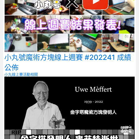
小丸號魔術方塊線上週賽 #202241 成績
公佈
小丸線上賽
活動相關