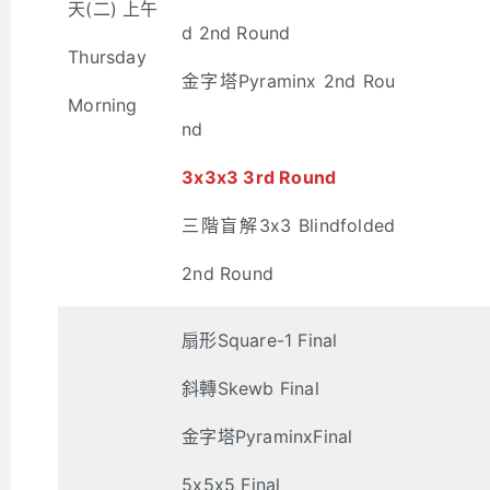
天(二) 上午
d 2nd Round
Thursday
金字塔Pyraminx 2nd Rou
Morning
nd
3x3x3 3rd Round
三階盲解3x3 Blindfolded
2nd Round
扇形Square-1 Final
斜轉Skewb Final
金字塔PyraminxFinal
5x5x5 Final