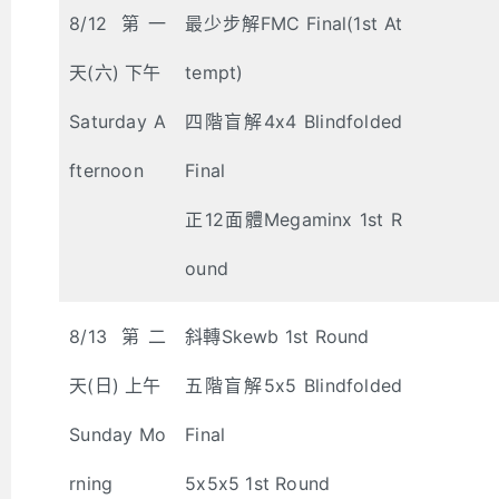
8/12 第一
最少步解FMC Final(1st At
天(六) 下午
tempt)
Saturday A
四階盲解4x4 Blindfolded
fternoon
Final
正12面體Megaminx 1st R
ound
8/13 第二
斜轉Skewb 1st Round
天(日) 上午
五階盲解5x5 Blindfolded
Sunday Mo
Final
rning
5x5x5 1st Round