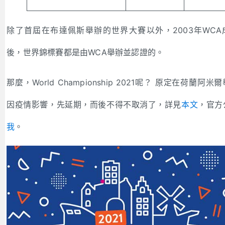
除了首屆在布達佩斯舉辦的世界大賽以外，2003年WCA
後，世界錦標賽都是由WCA舉辦並認證的。
那麼，World Championship 2021呢？ 原定在荷蘭阿米
因疫情影響，先延期，而後不得不取消了，詳見
本文
，官方
我
。