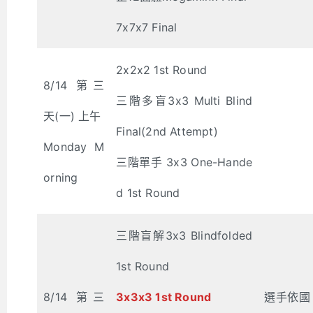
7x7x7 Final
2x2x2 1st Round
8/14 第三
三階多盲3x3 Multi Blind
天(一) 上午
Final(2nd Attempt)
Monday M
三階單手 3x3 One-Hande
orning
d 1st Round
三階盲解3x3 Blindfolded
1st Round
8/14 第三
3x3x3 1st Round
選手依國