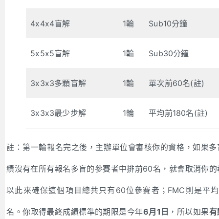
4x4x4盲解
1輪
Sub10分鐘
5x5x5盲解
1輪
Sub30分鐘
3x3x3多顆盲解
1輪
單次前60名(註)
3x3x3最少步解
1輪
平均前180名(註)
註：第一輪報名完之後，主辦單位會審核你的資格，如果多
績沒有在所有報名多盲的參賽者中排前60名，就會取消你的
以此來確保這個項目總共只有60位參賽者；FMC則是平均前
名。你取得最終成績標準的期限是今年
6月1日
，所以如果
有